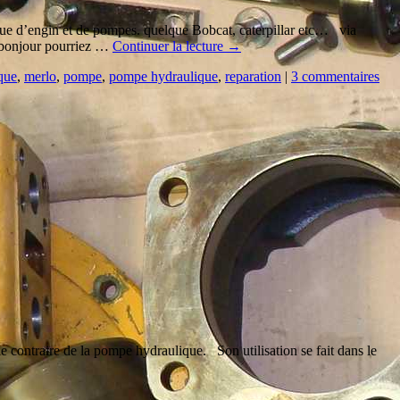
que d’engin et de pompes. quelque Bobcat, caterpillar etc… via
t bonjour pourriez …
Continuer la lecture
→
que
,
merlo
,
pompe
,
pompe hydraulique
,
reparation
|
3 commentaires
e contraire de la pompe hydraulique. Son utilisation se fait dans le