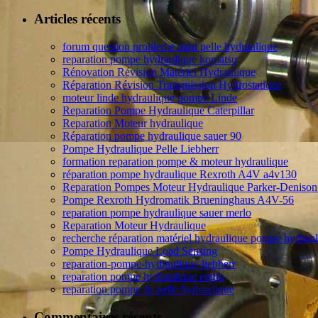
Articles récents
forum question probleme mini pelle hydraulique
reparation pompe hydraulique komatsu
Rénovation Révision Matériel Hydraulique
Réparation Révision Transmission Hydrostatique
moteur linde hydraulique pompe Linde
Reparation Pompe Hydraulique Caterpillar
Reparation Moteur hydraulique
Réparation pompe hydraulique sauer 90
Pompe Hydraulique Pelle Liebherr
formation reparation pompe & moteur hydraulique
réparation pompe hydraulique Rexroth A4V a4v130
Reparation Pompes Moteur Hydraulique Parker-Deniso
Pompe Rexroth Hydromatik Brueninghaus A4V-56
reparation pompe hydraulique sauer merlo
Reparation Moteur Hydraulique
recherche réparation matériel hydraulique pompe hydrau
Pompe Hydraulique Load Sensing
reparation-pompe-hydraulique-liebherr
reparation pompe hydraulique engin
reparation pompe de pelle hydraulique
Commentaires récents