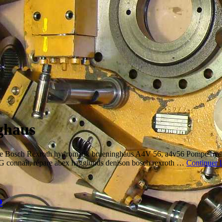
ghaus
Bosch Rexroth hydromatik brueninghaus A4V 56, a4v56 Pompe hydrau
 connaît, répare abex hagglunds denison bosch rexroth …
Continuer l
o