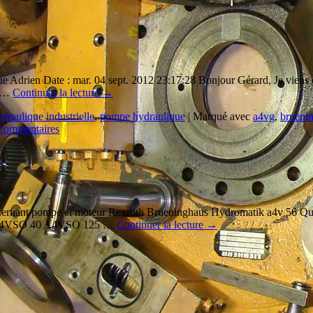
drien Date : mar. 04 sept. 2012 23:17:28 Bonjour Gérard, Je viens de dé
u …
Continuer la lecture
→
draulique industrielle
,
pompe hydraulique
|
Marqué avec
a4vg
,
brueni
 commentaires
concernant pompe et moteur Rexroth Brueninghaus Hydromatik a4v 56
A4VSO 40 A4VSO 125 …
Continuer la lecture
→