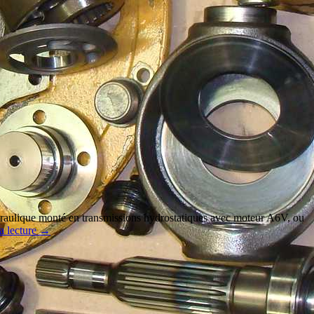
lique monté en transmissions hydrostatiques avec moteur A6V, ou
a lecture
→