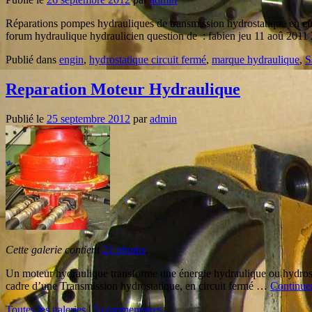
Réparations pompes hydrauliques de transmission hydrostatique en cir
forum hydraulique hydraulicien question de : fabien jeu 11 aoû 201
Publié dans
engin
,
hydrostatique circuit fermé
,
marque hydraulique
,
S
Reparation Moteur Hydraulique
Publié le
25 septembre 2012
par
admin
Cette galerie contient
21 photos
.
Un moteur hydraulique transforme une énergie hydraulique ou hydrostati
cadre d’une Transmission hydrostatique, en circuit fermé …
Continuer
Toutes les galeries
|
5 commentaires