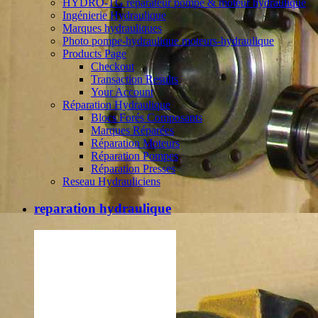
HYDRO-TG réparateur pompe & moteur hydraulique
Ingénierie Hydraulique
Marques hydrauliques
Photo pompe-hydraulique moteurs-hydraulique
Products Page
Checkout
Transaction Results
Your Account
Réparation Hydraulique
Blocs Forés Composants
Marques Réparées
Réparation Moteurs
Réparation Pompes
Réparation Presses
Reseau Hydrauliciens
reparation hydraulique