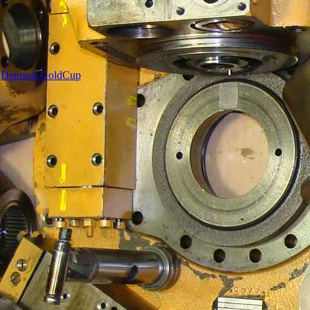
r-Denison GoldCup