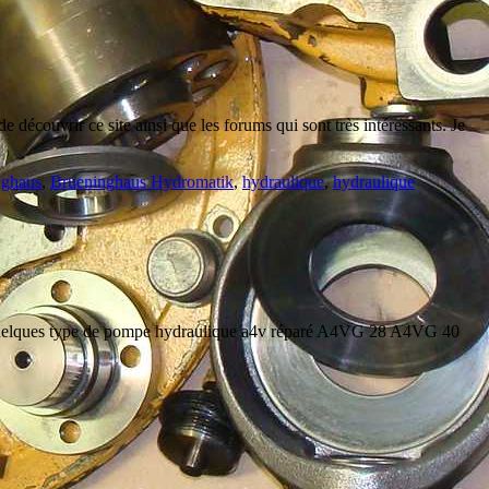
couvrir ce site ainsi que les forums qui sont très intéressants. Je
nghaus
,
Brueninghaus Hydromatik
,
hydraulique
,
hydraulique
 Quelques type de pompe hydraulique a4v réparé A4VG 28 A4VG 40