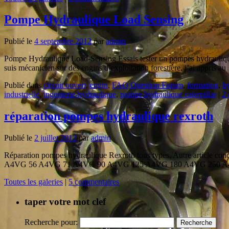
Pompe Hydraulique Load Sensing
Publié le
4 septembre 2012
par
admin
Pompe Hydraulique Load-Sensing Essais tester un pompes hydraulique A
suis mécanicien sur des engins d’exploitation forestière, j’ai appris a
Publié dans
circuit ouvert
,
engin
,
FAQ Question Forum
,
formation
,
hy
industrielle
,
ingenierie-hydraulique
,
pompe hydraulique caterpillar
|
2
réparation pompes hydraulique rexroth
Publié le
2 juillet 2012
par
admin
Réparation pompes hydraulique Rexroth tous types. Autre article 
A4VG 56 A4VG 71 A4VG 90 A4VG 125 A4VG 180 A4VG 250 
Toutes les galeries
|
5 commentaires
taper votre mot clef
Recherche pour: