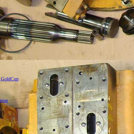
n GoldCup
lique