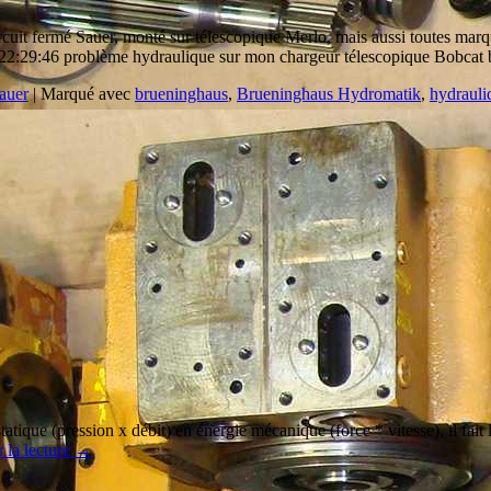
cuit fermé Sauer, monté sur télescopique Merlo, mais aussi toutes mar
1 22:29:46 problème hydraulique sur mon chargeur télescopique Bobca
auer
|
Marqué avec
brueninghaus
,
Brueninghaus Hydromatik
,
hydrauli
que (pression x débit) en énergie mécanique (force * vitesse), il fait l
 la lecture
→