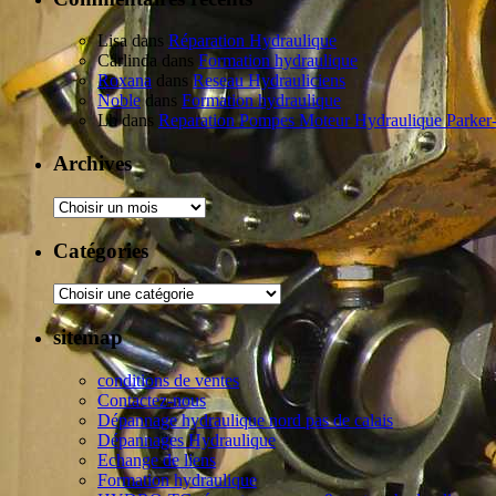
Lisa dans
Réparation Hydraulique
Carlinda dans
Formation hydraulique
Roxana
dans
Reseau Hydrauliciens
Noble
dans
Formation hydraulique
Lh dans
Reparation Pompes Moteur Hydraulique Parke
Archives
Catégories
sitemap
conditions de ventes
Contactez-nous
Dépannage hydraulique nord pas de calais
Dépannages Hydraulique
Echange de liens
Formation hydraulique