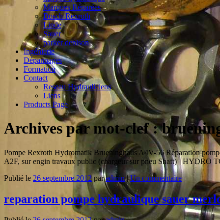
Marques Réparées
Bosch-Rexroth
Linde
Sauer
parker denison
Ingénierie
Dépannages
Formation
Contact
Reseau Hydrauliciens
Liens
Products Page
Archives par mot-clef :
bruenin
Pompe Rexroth Hydromatik Brueninghaus A4V-56 Réparation pompe 
A2F, sur engin travaux public (chargeur sur pneu Shaft) HYDRO TG
Publié le
26 septembre 2012
par
admin
|
Un commentaire
reparation pompe hydraulique sauer merl
Publié le
26 septembre 2012
par
admin