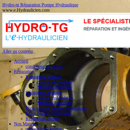
Hydro-tg Réparation Pompe Hydraulique
www.e.Hydraulicien.com
Aller au contenu
Accueil
conditions de ventes
Réparation
Réparation Pompes
pompe hydraulique
Marques Réparées
Réparation Moteurs
moteur hydraulique
Marques Réparées
Photo pompe moteur hydraulique
Blocs Forés Composants
Réparation Presses
Nos Marques
marque hydraulique