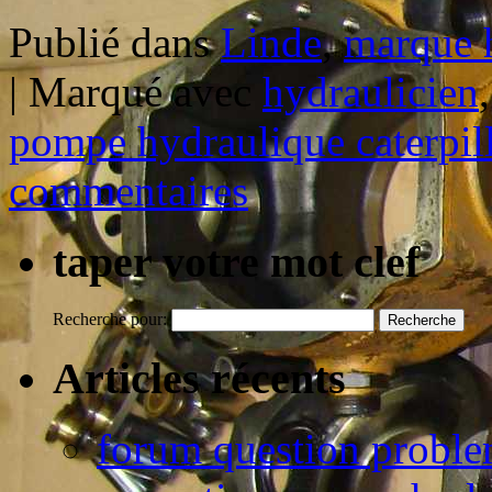
Publié dans
Linde
,
marque 
|
Marqué avec
hydraulicien
pompe hydraulique caterpill
commentaires
taper votre mot clef
Recherche pour:
Articles récents
forum question proble