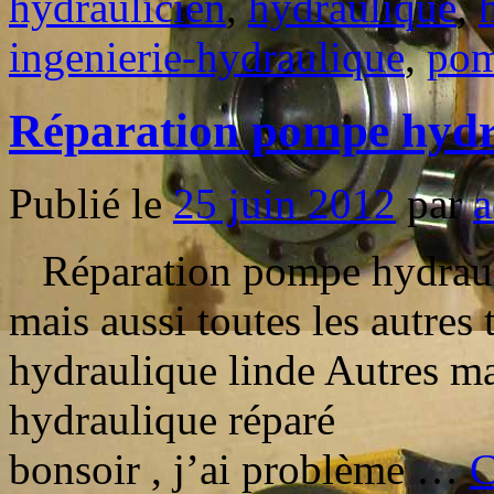
hydraulicien
,
hydraulique
,
ingenierie-hydraulique
,
po
Réparation pompe hydr
Publié le
25 juin 2012
par
Réparation pompe hydrau
mais aussi toutes les autre
hydraulique linde Autres m
hydraulique répar
bonsoir , j’ai problème …
C