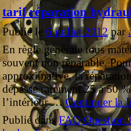
tarif réparation hydrau
Publié le
6 juillet 2012
par
En règle générale tous maté
souvent non réparable. Pour
approximative, la réparati
dépasse rarement 25 à 50 % 
l’intérieur …
Continuer la 
Publié dans
FAQ Question 