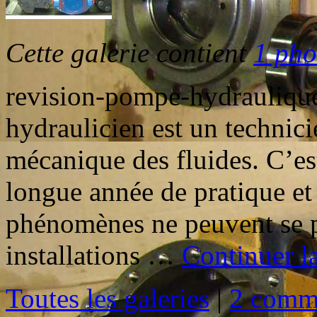
Cette galerie contient
1 pho
revision-pompe-hydrauliq
hydraulicien est un technici
mécanique des fluides. C’e
longue année de pratique et
phénomènes ne peuvent se p
installations …
Continuer l
Toutes les galeries
|
2 comme