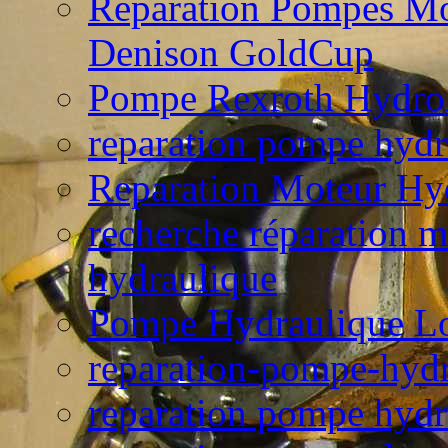
Reparation Pompes Mo
Denison GoldCup
Pompe Rexroth Hydro
reparation pompe hydr
Reparation Moteur Hy
recherche réparation 
hydraulique
Pompe Hydraulique L
reparation-pompe-hydr
reparation pompe hydr