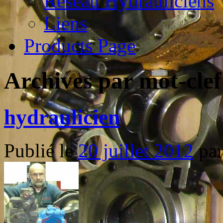
Reseau Hydrauliciens
Liens
Products Page
Archives par mot-clef
hydraulicien
Publié le
20 juillet 2012
pa