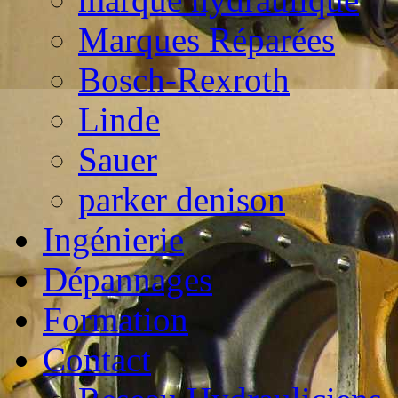
Marques Réparées
Bosch-Rexroth
Linde
Sauer
parker denison
Ingénierie
Dépannages
Formation
Contact