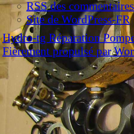
RSS
des commentaires
Site de WordPress-FR
Hydro-tg Réparation Pomp
Fièrement propulsé par Wo