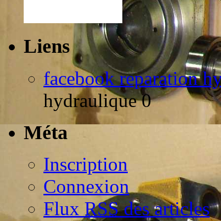
Liens
facebook reparation h
hydraulique 0
Méta
Inscription
Connexion
Flux
RSS
des articles