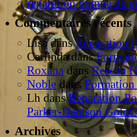
reparation pompe de p
Commentaires récents
Lisa dans
Réparation 
Carlinda dans
Formati
Roxana
dans
Reseau H
Noble
dans
Formation
Lh dans
Reparation P
Parker-Denison Gold
Archives