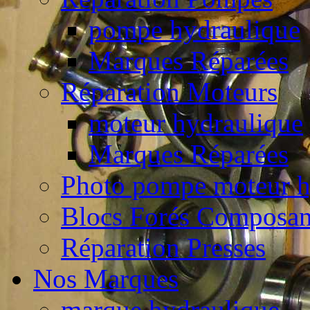
pompe hydraulique
Marques Réparées
Réparation Moteurs
moteur hydraulique
Marques Réparées
Photo pompe moteur h
Blocs Forés Composan
Réparation Presses
Nos Marques
marque hydraulique