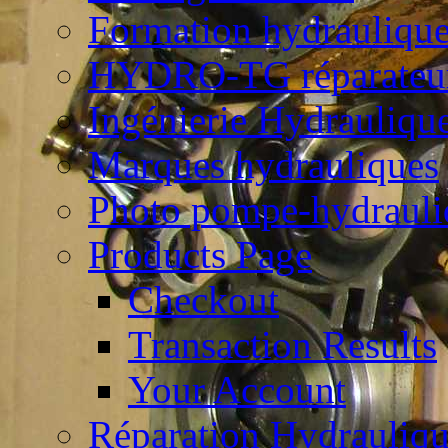
Formation hydrauliqu
HYDRO-TG réparateur
Ingénierie Hydrauliqu
Marques hydrauliques
Photo pompe-hydrauli
Products Page
Checkout
Transaction Results
Your Account
Réparation Hydrauliq