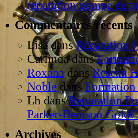
reparation pompe de p
Commentaires récents
Lisa dans
Réparation 
Carlinda dans
Formati
Roxana
dans
Reseau H
Noble
dans
Formation
Lh dans
Reparation P
Parker-Denison Gold
Archives