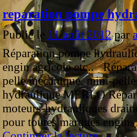
reparation pompe hydr
Publié le
11 août 2012
par
Réparation pompe hydrauliq
engin agricole etc.. Répara
pelle mécanique, mini-pell
hydraulique MERLO Répara
moteurs-hydrauliques drain
pour toutes marques engins 
Continuer la lecture
→