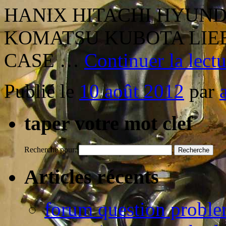
HANIX HITACHI HYUND
KOMATSU KUBOTA LIE
CASE …
Continuer la lect
Publié le
10 août 2012
par
taper votre mot clef
Recherche pour:
Articles récents
forum question proble