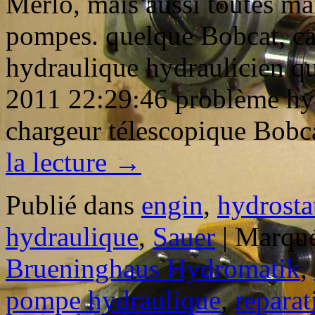
Merlo, mais aussi toutes ma
pompes. quelque Bobcat, ca
hydraulique hydraulicien qu
2011 22:29:46 problème hy
chargeur télescopique Bob
la lecture
→
Publié dans
engin
,
hydrosta
hydraulique
,
Sauer
|
Marqué
Brueninghaus Hydromatik
,
pompe hydraulique
,
reparat