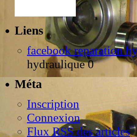
Liens
facebook reparation h
hydraulique 0
Méta
Inscription
Connexion
Flux
RSS
des articles