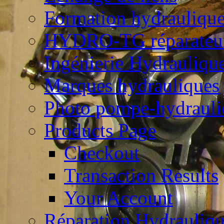
Formation hydrauliqu
HYDRO-TG réparateur
Ingénierie Hydrauliqu
Marques hydrauliques
Photo pompe-hydrauli
Products Page
Checkout
Transaction Results
Your Account
Réparation Hydrauliq