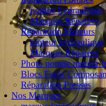
pompe hydraulique
Marques Réparées
Réparation Moteurs
moteur hydraulique
Marques Réparées
Photo pompe moteur h
Blocs Forés Composan
Réparation Presses
Nos Marques
marque hydraulique