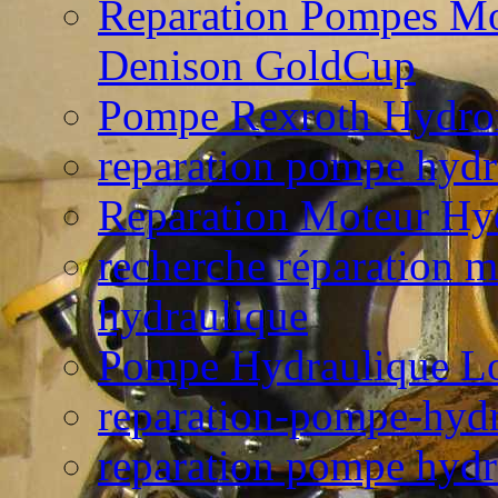
Reparation Pompes Mo
Denison GoldCup
Pompe Rexroth Hydro
reparation pompe hydr
Reparation Moteur Hy
recherche réparation 
hydraulique
Pompe Hydraulique L
reparation-pompe-hydr
reparation pompe hydr