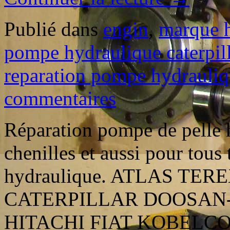
Publié dans
engin
,
marque 
pompe hydraulique caterpill
reparation pompe hydrauli
commentaires
Réparation pompe de pelle h
chenilles et aussi pour tou
hydraulique. ATLAS TE
CATERPILLAR DOOSAN
HITACHI FIAT KOBEL