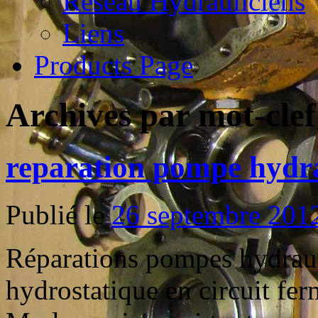
Reseau Hydrauliciens
Liens
Products Page
Archives par mot-clef
reparation pompe hydra
Publié le
26 septembre 201
Réparations pompes hydraul
hydrostatique en circuit fe