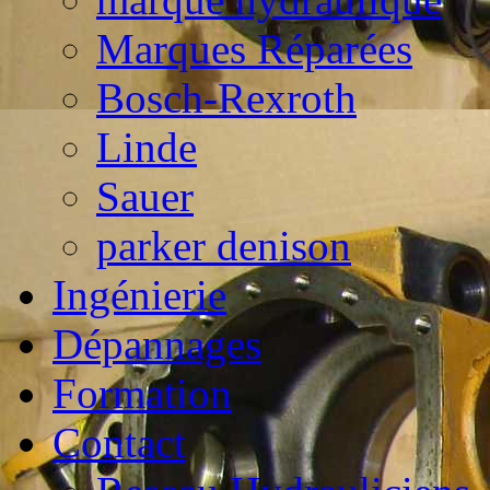
Marques Réparées
Bosch-Rexroth
Linde
Sauer
parker denison
Ingénierie
Dépannages
Formation
Contact