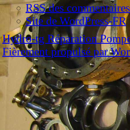
RSS
des commentaires
Site de WordPress-FR
Hydro-tg Réparation Pomp
Fièrement propulsé par Wo