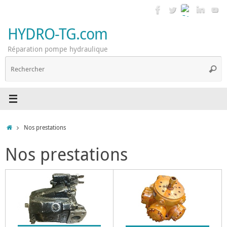
Passer
au
contenu
HYDRO-TG.com
Réparation pompe hydraulique
R
Reche
p
:
Accueil
Nos prestations
Nos prestations