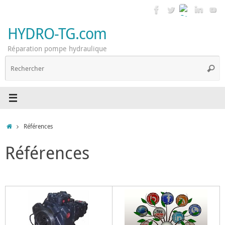
Passer
au
contenu
HYDRO-TG.com
Réparation pompe hydraulique
R
Reche
p
:
Accueil
Références
Références