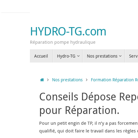
Passer
au
contenu
HYDRO-TG.com
Réparation pompe hydraulique
Passer
Accueil
Hydro-TG
Nos prestations
Serv
au
contenu
Accueil
Nos prestations
Formation Réparation 
Conseils Dépose Rep
pour Réparation.
Pour un petit engin de TP, il n’y a pas forcem
qualifié, qui doit faire le travail dans les règle