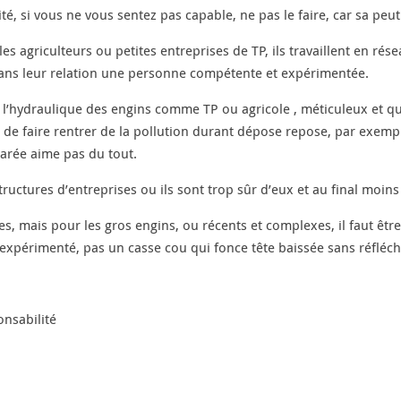
lité, si vous ne vous sentez pas capable, ne pas le faire, car sa peu
s agriculteurs ou petites entreprises de TP, ils travaillent en rése
 dans leur relation une personne compétente et expérimentée.
 l’hydraulique des engins comme TP ou agricole , méticuleux et qui 
de faire rentrer de la pollution durant dépose repose, par exemple 
parée aime pas du tout.
tructures d’entreprises ou ils sont trop sûr d’eux et au final moin
ples, mais pour les gros engins, ou récents et complexes, il faut ê
xpérimenté, pas un casse cou qui fonce tête baissée sans réfléch
onsabilité