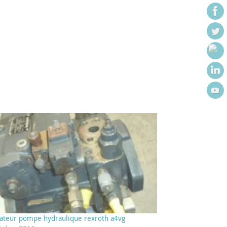
ateur pompe hydraulique rexroth a4vg