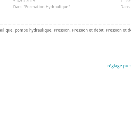
5 avril 2015
11 oc
Dans "Formation Hydraulique"
Dans 
aulique
,
pompe hydraulique
,
Pression
,
Pression et debit
,
Pression et 
réglage pui