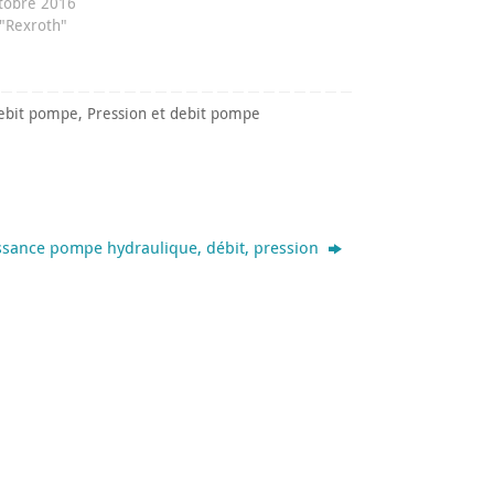
tobre 2016
"Rexroth"
debit pompe
,
Pression et debit pompe
ssance pompe hydraulique, débit, pression