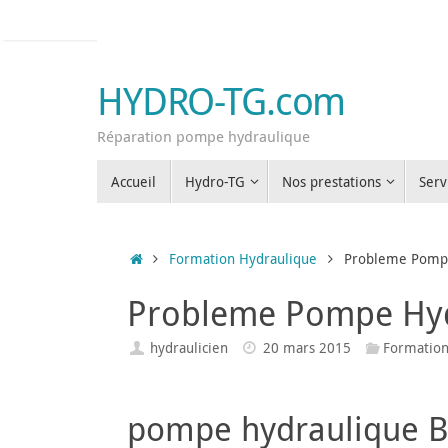
Passer
au
contenu
HYDRO-TG.com
Réparation pompe hydraulique
Passer
Accueil
Hydro-TG
Nos prestations
Serv
au
contenu
Accueil
Formation Hydraulique
Probleme Pompe
Probleme Pompe Hyd
hydraulicien
20 mars 2015
Formation
pompe hydraulique B