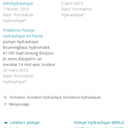
Oléohydraulique
5 avril 2015
7 février 2015
Dans "Formation
Dans "Formation
Hydraulique"
Hydraulique"
Probleme Pompe
Hydraulique en Panne
pompe hydraulique
Brueninghaus hydromatik
A11V0 load sensing Bonjour,
Je viens d’acquérir un
mecalac 14 mxt avec moteur
thermique hs. Suite au
20 mars 2015
changement du moteur, je
Dans "Formation
constate un problème sur le
Hydraulique"
circuit hydraulique
accessoires. Moteur au
formation
,
formation hydraulique
,
formations hydrauliques
.
ralenti, si j’actionne un
vérin,il cale, à plein régime
Marque-page
.
le moteur est également
fortement ralenti…
Liebherr pompe
Pompe Hydraulique MERLO