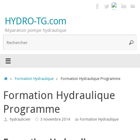
Passer
au
contenu
HYDRO-TG.com
Réparation pompe hydraulique
R
Reche
p
:
Accueil
Formation Hydraulique
Formation Hydraulique Programme
Formation Hydraulique
Programme
hydraulicien
3 novembre 2014
Formation Hydraulique