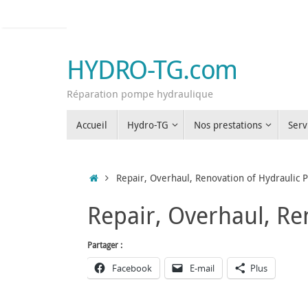
Passer
au
contenu
HYDRO-TG.com
Réparation pompe hydraulique
Passer
Accueil
Hydro-TG
Nos prestations
Serv
au
contenu
Accueil
Repair, Overhaul, Renovation of Hydraulic
Repair, Overhaul, R
Partager :
Facebook
E-mail
Plus