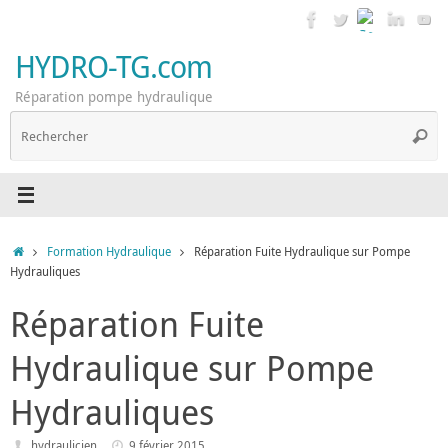
Passer
au
contenu
HYDRO-TG.com
Réparation pompe hydraulique
R
Reche
p
:
Accueil
Formation Hydraulique
Réparation Fuite Hydraulique sur Pompe
Hydrauliques
Réparation Fuite
Hydraulique sur Pompe
Hydrauliques
hydraulicien
9 février 2015