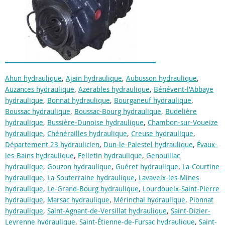
Ahun hydraulique
,
Ajain hydraulique
,
Aubusson hydraulique
,
Auzances hydraulique
,
Azerables hydraulique
,
Bénévent-l’Abbaye
hydraulique
,
Bonnat hydraulique
,
Bourganeuf hydraulique
,
Boussac hydraulique
,
Boussac-Bourg hydraulique
,
Budelière
hydraulique
,
Bussière-Dunoise hydraulique
,
Chambon-sur-Voueize
hydraulique
,
Chénérailles hydraulique
,
Creuse hydraulique
,
Département 23 hydraulicien
,
Dun-le-Palestel hydraulique
,
Évaux-
les-Bains hydraulique
,
Felletin hydraulique
,
Genouillac
hydraulique
,
Gouzon hydraulique
,
Guéret hydraulique
,
La-Courtine
hydraulique
,
La-Souterraine hydraulique
,
Lavaveix-les-Mines
hydraulique
,
Le-Grand-Bourg hydraulique
,
Lourdoueix-Saint-Pierre
hydraulique
,
Marsac hydraulique
,
Mérinchal hydraulique
,
Pionnat
hydraulique
,
Saint-Agnant-de-Versillat hydraulique
,
Saint-Dizier-
Leyrenne hydraulique
,
Saint-Étienne-de-Fursac hydraulique
,
Saint-