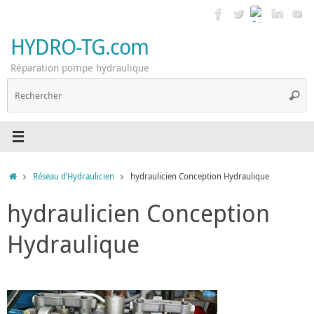
Passer
au
contenu
HYDRO-TG.com
Réparation pompe hydraulique
R
Reche
p
:
Accueil
Réseau d’Hydraulicien
hydraulicien Conception Hydraulique
hydraulicien Conception
Hydraulique