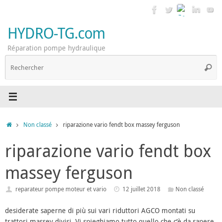
Passer
au
contenu
HYDRO-TG.com
Réparation pompe hydraulique
R
Reche
p
:
Accueil
Non classé
riparazione vario fendt box massey ferguson
riparazione vario fendt box
massey ferguson
reparateur pompe moteur et vario
12 juillet 2018
Non classé
desiderate saperne di più sui vari riduttori AGCO montati su
trattori massey divisi. Vi spieghiamo tutto quello che c’è da sapere