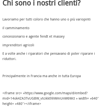
Chi sono i nostri clienti?
Lavoriamo per tutti coloro che hanno uno o più variopinti
il camminamento
concessionario e agente fendt et massey
imprenditori agricoli
E a volte anche i riparatori che pensavano di poter riparare i
riduttori.
Principalmente in Francia ma anche in tutta Europa
<iframe src= »https://www.google.com/maps/d/embed?
mid=14ok4ZA3TvUGBW_vtcikkthhWmUnW6Wct » width= »640″
height= »480″></iframe>