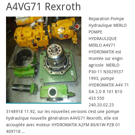
A4VG71 Rexroth
Reparation Pompe
Hydraulique MERLO
POMPE
HYDRAULIQUE
MERLO A4V71
HYDROMATIK est
montée sur engin
agricole MERLO
P30-11 N3029537
1993, pompe
HYDROMATIK A4V 71
DA 2.0 R 101 B10
433 550
240.20.02.25
3148918 11.92, sur les nouvelles versions c’est une pompe
hydraulique nouvelle génération A4VG71 Rexroth, elle est
accouplée avec moteur HYDROMATIK A2FM 80/61W-PZB 01
409718 …