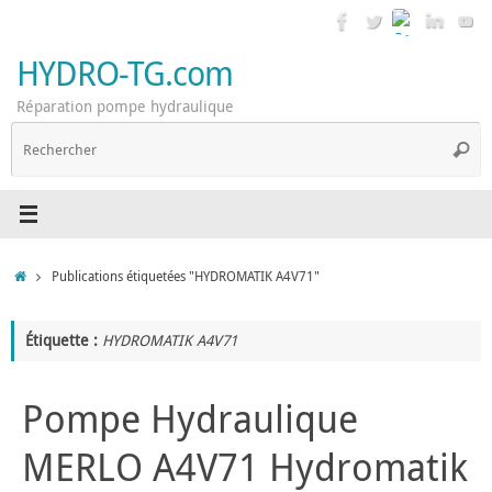
Passer
au
contenu
HYDRO-TG.com
Réparation pompe hydraulique
R
Reche
p
:
Accueil
Publications étiquetées "HYDROMATIK A4V71"
Étiquette :
HYDROMATIK A4V71
Pompe Hydraulique
MERLO A4V71 Hydromatik