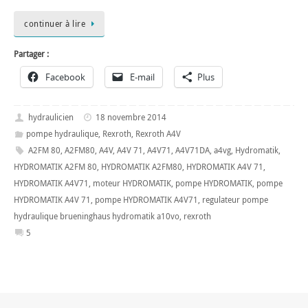
continuer à lire
Partager :
Facebook
E-mail
Plus
hydraulicien
18 novembre 2014
pompe hydraulique
,
Rexroth
,
Rexroth A4V
A2FM 80
,
A2FM80
,
A4V
,
A4V 71
,
A4V71
,
A4V71DA
,
a4vg
,
Hydromatik
,
HYDROMATIK A2FM 80
,
HYDROMATIK A2FM80
,
HYDROMATIK A4V 71
,
HYDROMATIK A4V71
,
moteur HYDROMATIK
,
pompe HYDROMATIK
,
pompe
HYDROMATIK A4V 71
,
pompe HYDROMATIK A4V71
,
regulateur pompe
hydraulique brueninghaus hydromatik a10vo
,
rexroth
5