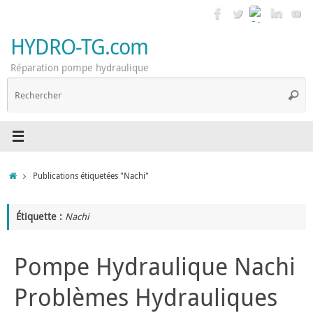
Passer
au
contenu
HYDRO-TG.com
Réparation pompe hydraulique
R
Reche
p
:
Accueil
Publications étiquetées "Nachi"
Étiquette :
Nachi
Pompe Hydraulique Nachi
Problèmes Hydrauliques