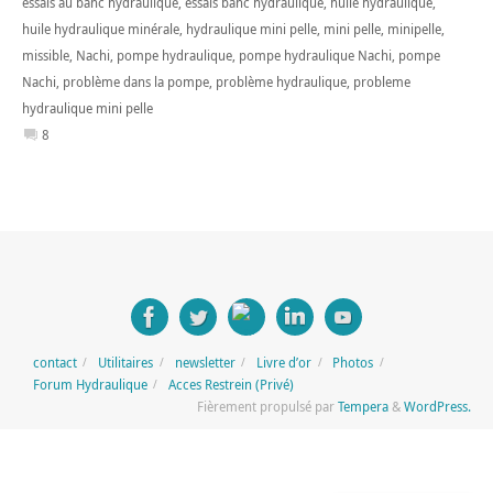
essais au banc hydraulique
,
essais banc hydraulique
,
huile hydraulique
,
huile hydraulique minérale
,
hydraulique mini pelle
,
mini pelle
,
minipelle
,
missible
,
Nachi
,
pompe hydraulique
,
pompe hydraulique Nachi
,
pompe
Nachi
,
problème dans la pompe
,
problème hydraulique
,
probleme
hydraulique mini pelle
8
contact
Utilitaires
newsletter
Livre d’or
Photos
Forum Hydraulique
Acces Restrein (Privé)
Fièrement propulsé par
Tempera
&
WordPress.