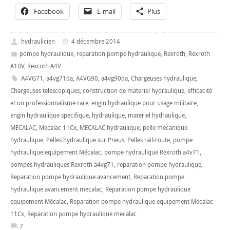
Facebook
E-mail
Plus
hydraulicien
4 décembre 2014
pompe hydraulique
,
reparation pompe hydraulique
,
Rexroth
,
Rexroth
A10V
,
Rexroth A4V
A4VG71
,
a4vg71da
,
A4VG90
,
a4vg90da
,
Chargeuses hydraulique
,
Chargeuses telescopiques
,
construction de materiel hydraulique
,
efficacité
et un professionnalisme rare
,
engin hydraulique pour usage militaire
,
engin hydraulique specifique
,
hydraulique
,
materiel hydraulique
,
MECALAC
,
Mecalac 11Cx
,
MECALAC hydraulique
,
pelle mecanique
hydraulique
,
Pelles hydraulique sur Pneus
,
Pelles rail-route
,
pompe
hydraulique equipement Mécalac
,
pompe hydraulique Rexroth a4v71
,
pompes hydrauliques Rexroth a4vg71
,
reparation pompe hydraulique
,
Reparation pompe hydraulique avancement
,
Reparation pompe
hydraulique avancement mecalac
,
Reparation pompe hydraulique
equipement Mécalac
,
Reparation pompe hydraulique equipement Mécalac
11Cx
,
Reparation pompe hydraulique mecalac
7