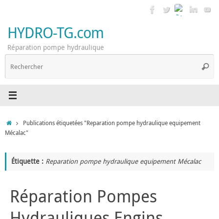
Passer
au
contenu
HYDRO-TG.com
Réparation pompe hydraulique
R
Reche
p
:
Accueil
Publications étiquetées "Reparation pompe hydraulique equipement
Mécalac"
Étiquette :
Reparation pompe hydraulique equipement Mécalac
Réparation Pompes
Hydrauliques Engins