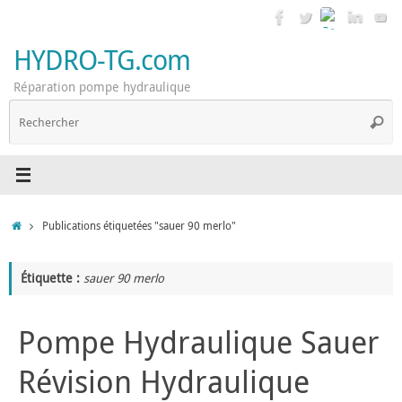
Passer
au
contenu
HYDRO-TG.com
Réparation pompe hydraulique
R
Reche
p
:
Accueil
Publications étiquetées "sauer 90 merlo"
Étiquette :
sauer 90 merlo
Pompe Hydraulique Sauer
Révision Hydraulique