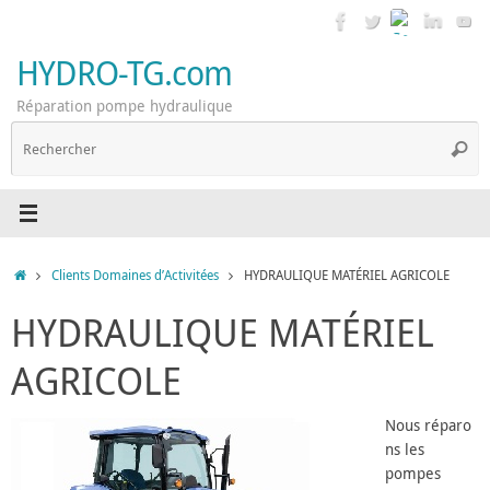
Passer
au
contenu
HYDRO-TG.com
Réparation pompe hydraulique
R
Reche
p
:
Accueil
Clients Domaines d’Activitées
HYDRAULIQUE MATÉRIEL AGRICOLE
HYDRAULIQUE MATÉRIEL
AGRICOLE
Nous réparo
ns les
pompes