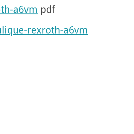
oth-a6vm
pdf
ulique-rexroth-a6vm