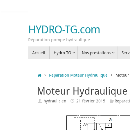
Passer
au
contenu
HYDRO-TG.com
Réparation pompe hydraulique
Passer
Accueil
Hydro-TG
Nos prestations
Serv
au
contenu
Accueil
Reparation Moteur Hydraulique
Moteur 
Moteur Hydraulique
hydraulicien
21 février 2015
Reparat