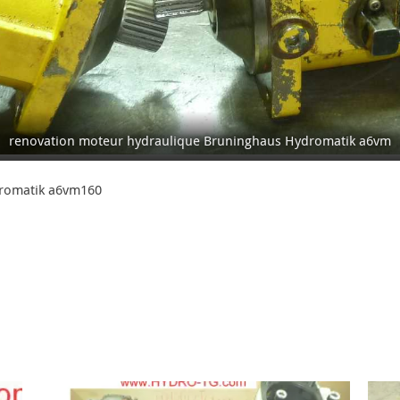
renovation moteur hydraulique Bruninghaus Hydromatik a6vm
dromatik a6vm160