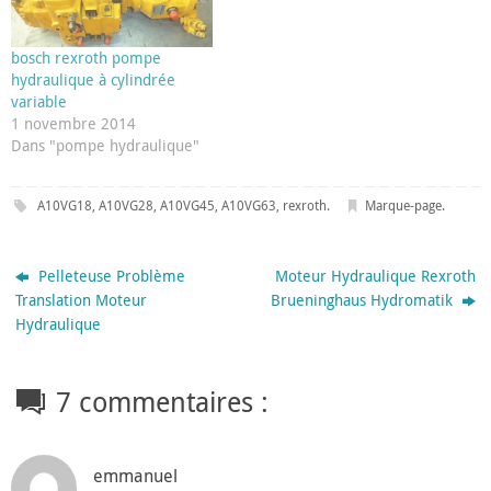
bosch rexroth pompe
hydraulique à cylindrée
variable
1 novembre 2014
Dans "pompe hydraulique"
A10VG18
,
A10VG28
,
A10VG45
,
A10VG63
,
rexroth
.
Marque-page
.
Pelleteuse Problème
Moteur Hydraulique Rexroth
Translation Moteur
Brueninghaus Hydromatik
Hydraulique
7 commentaires :
emmanuel