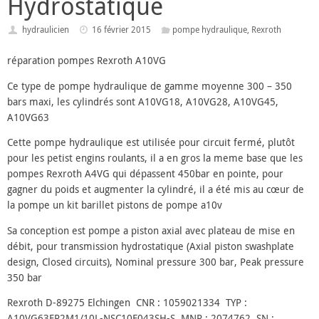
Hydrostatique
hydraulicien
16 février 2015
pompe hydraulique
,
Rexroth
réparation pompes Rexroth A10VG
Ce type de pompe hydraulique de gamme moyenne 300 – 350
bars maxi, les cylindrés sont A10VG18, A10VG28, A10VG45,
A10VG63
Cette pompe hydraulique est utilisée pour circuit fermé, plutôt
pour les petist engins roulants, il a en gros la meme base que les
pompes Rexroth A4VG qui dépassent 450bar en pointe, pour
gagner du poids et augmenter la cylindré, il a été mis au cœur de
la pompe un kit barillet pistons de pompe a10v
Sa conception est pompe a piston axial avec plateau de mise en
débit, pour transmission hydrostatique (Axial piston swashplate
design, Closed circuits), Nominal pressure 300 bar, Peak pressure
350 bar
Rexroth D-89275 Elchingen CNR : 1059021334 TYP :
A10VG63EP2M1/10L-NSC10F043SH-S MNR : 2074762 SN :