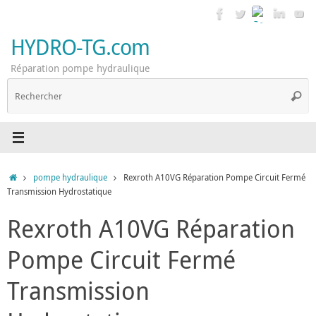
Passer
au
contenu
HYDRO-TG.com
Réparation pompe hydraulique
R
Reche
p
:
Accueil
pompe hydraulique
Rexroth A10VG Réparation Pompe Circuit Fermé
Transmission Hydrostatique
Rexroth A10VG Réparation
Pompe Circuit Fermé
Transmission