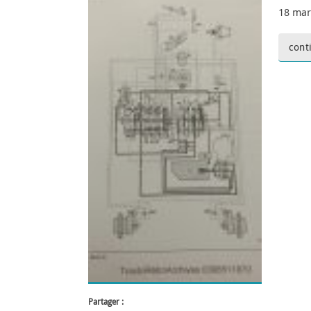
18 mar
cont
Partager :