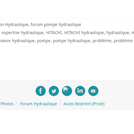
on Hydraulique
,
forum pompe hydraulique
,
expertise hydraulique
,
HITACHI
,
HITACHI hydraulique
,
hydraulique
,
m
ssance hydraulique
,
pompe
,
pompe hydraulique
,
problème
,
problème 
Photos
Forum Hydraulique
Acces Restrein (Privé)