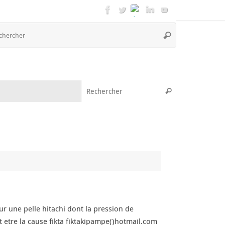
Recherche
Rechercher
pour
:
Recherche pou
Rechercher
r une pelle hitachi dont la pression de
etre la cause fikta fiktakipampe()hotmail.com