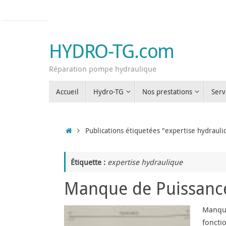
Passer
au
contenu
HYDRO-TG.com
Réparation pompe hydraulique
Passer
Accueil
Hydro-TG
Nos prestations
Serv
au
contenu
Accueil
Publications étiquetées "expertise hydrauli
Étiquette :
expertise hydraulique
Manque de Puissance
Manque
foncti