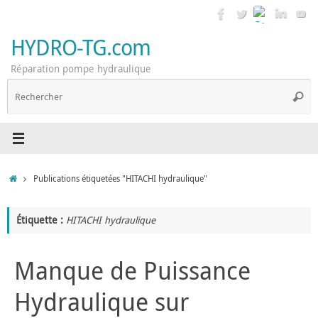
Passer
au
contenu
HYDRO-TG.com
Réparation pompe hydraulique
R
Reche
p
:
Accueil
Publications étiquetées "HITACHI hydraulique"
Étiquette :
HITACHI hydraulique
Manque de Puissance
Hydraulique sur