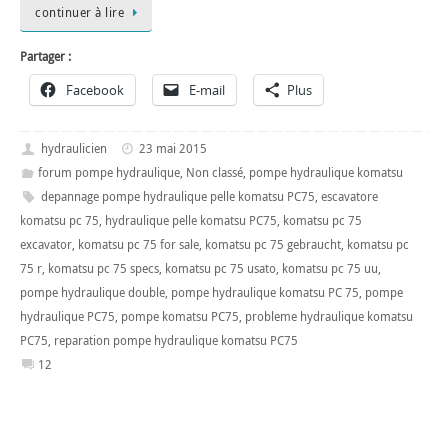
continuer à lire
Partager :
Facebook
E-mail
Plus
hydraulicien
23 mai 2015
forum pompe hydraulique
,
Non classé
,
pompe hydraulique komatsu
depannage pompe hydraulique pelle komatsu PC75
,
escavatore
komatsu pc 75
,
hydraulique pelle komatsu PC75
,
komatsu pc 75
excavator
,
komatsu pc 75 for sale
,
komatsu pc 75 gebraucht
,
komatsu pc
75 r
,
komatsu pc 75 specs
,
komatsu pc 75 usato
,
komatsu pc 75 uu
,
pompe hydraulique double
,
pompe hydraulique komatsu PC 75
,
pompe
hydraulique PC75
,
pompe komatsu PC75
,
probleme hydraulique komatsu
PC75
,
reparation pompe hydraulique komatsu PC75
12