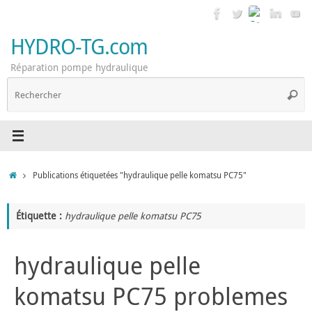
Passer
au
contenu
HYDRO-TG.com
Réparation pompe hydraulique
R
Reche
p
:
Accueil
Publications étiquetées "hydraulique pelle komatsu PC75"
Étiquette :
hydraulique pelle komatsu PC75
hydraulique pelle
komatsu PC75 problemes