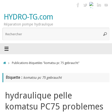
Passer
au
contenu
HYDRO-TG.com
Réparation pompe hydraulique
R
Reche
p
:
Accueil
Publications étiquetées "komatsu pc 75 gebraucht"
Étiquette :
komatsu pc 75 gebraucht
hydraulique pelle
komatsu PC75 problemes