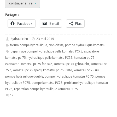
continuer à lire
Partager :
Facebook
E-mail
Plus
hydraulicien
23 mai 2015
forum pompe hydraulique
,
Non classé
,
pompe hydraulique komatsu
depannage pompe hydraulique pelle komatsu PC75
,
escavatore
komatsu pc 75
,
hydraulique pelle komatsu PC75
,
komatsu pc 75
excavator
,
komatsu pc 75 for sale
,
komatsu pc 75 gebraucht
,
komatsu pc
75 r
,
komatsu pc 75 specs
,
komatsu pc 75 usato
,
komatsu pc 75 uu
,
pompe hydraulique double
,
pompe hydraulique komatsu PC 75
,
pompe
hydraulique PC75
,
pompe komatsu PC75
,
probleme hydraulique komatsu
PC75
,
reparation pompe hydraulique komatsu PC75
12