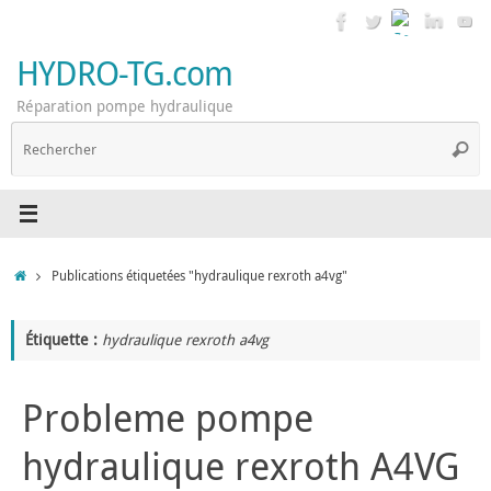
Passer
au
contenu
HYDRO-TG.com
Réparation pompe hydraulique
R
Reche
p
:
Accueil
Publications étiquetées "hydraulique rexroth a4vg"
Étiquette :
hydraulique rexroth a4vg
Probleme pompe
hydraulique rexroth A4VG