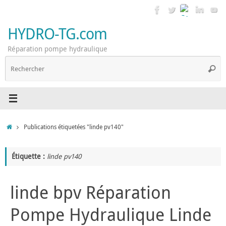
Passer
au
contenu
HYDRO-TG.com
Réparation pompe hydraulique
R
Reche
p
:
Accueil
Publications étiquetées "linde pv140"
Étiquette :
linde pv140
linde bpv Réparation
Pompe Hydraulique Linde