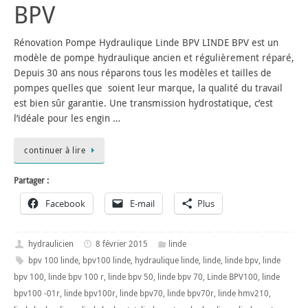
BPV
Rénovation Pompe Hydraulique Linde BPV LINDE BPV est un
modèle de pompe hydraulique ancien et régulièrement réparé,
Depuis 30 ans nous réparons tous les modèles et tailles de
pompes quelles que soient leur marque, la qualité du travail
est bien sûr garantie. Une transmission hydrostatique, c’est
l’idéale pour les engin …
continuer à lire
Partager :
Facebook
E-mail
Plus
hydraulicien
8 février 2015
linde
bpv 100 linde
,
bpv100 linde
,
hydraulique linde
,
linde
,
linde bpv
,
linde
bpv 100
,
linde bpv 100 r
,
linde bpv 50
,
linde bpv 70
,
Linde BPV100
,
linde
bpv100 -01r
,
linde bpv100r
,
linde bpv70
,
linde bpv70r
,
linde hmv210
,