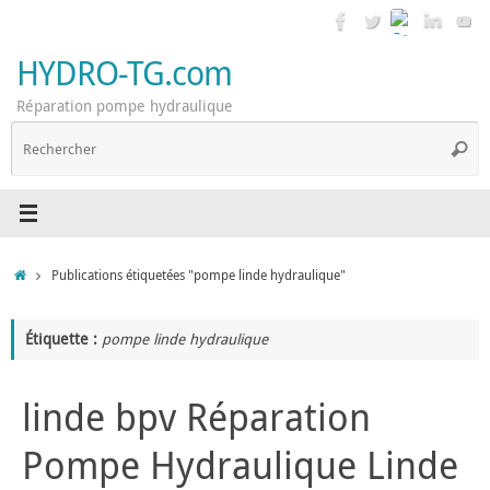
Passer
au
contenu
HYDRO-TG.com
Réparation pompe hydraulique
R
Reche
p
:
Accueil
Publications étiquetées "pompe linde hydraulique"
Étiquette :
pompe linde hydraulique
linde bpv Réparation
Pompe Hydraulique Linde