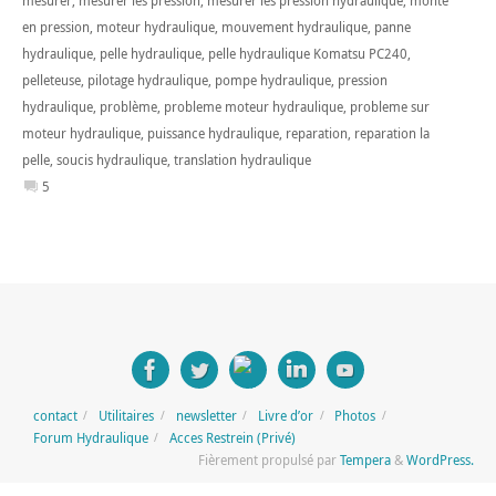
mesurer
,
mesurer les pression
,
mesurer les pression hydraulique
,
monte
en pression
,
moteur hydraulique
,
mouvement hydraulique
,
panne
hydraulique
,
pelle hydraulique
,
pelle hydraulique Komatsu PC240
,
pelleteuse
,
pilotage hydraulique
,
pompe hydraulique
,
pression
hydraulique
,
problème
,
probleme moteur hydraulique
,
probleme sur
moteur hydraulique
,
puissance hydraulique
,
reparation
,
reparation la
pelle
,
soucis hydraulique
,
translation hydraulique
5
contact
Utilitaires
newsletter
Livre d’or
Photos
Forum Hydraulique
Acces Restrein (Privé)
Fièrement propulsé par
Tempera
&
WordPress.