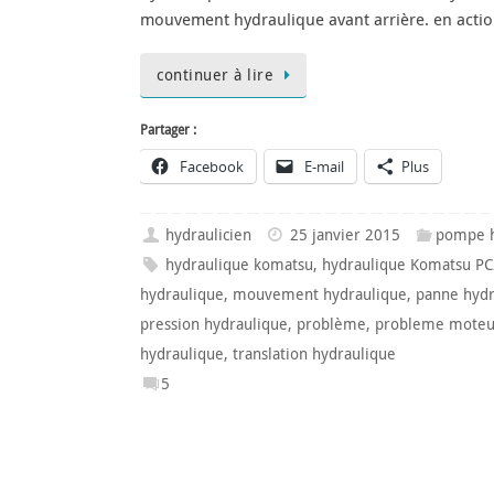
mouvement hydraulique avant arrière. en act
continuer à lire
Partager :
Facebook
E-mail
Plus
hydraulicien
25 janvier 2015
pompe h
hydraulique komatsu
,
hydraulique Komatsu P
hydraulique
,
mouvement hydraulique
,
panne hydr
pression hydraulique
,
problème
,
probleme moteu
hydraulique
,
translation hydraulique
5