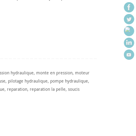
ssion hydraulique
,
monte en pression
,
moteur
use
,
pilotage hydraulique
,
pompe hydraulique
,
que
,
reparation
,
reparation la pelle
,
soucis