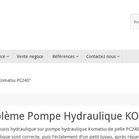
ice
Vente negoce
Références
Contactez nous
e Komatsu PC240"
blème Pompe Hydraulique K
ucis hydraulique sur pompe hydraulique Komatsu de pelle PC240 i
ue sont correcte, puis l’éclatement d’un petit tuyau, après répara