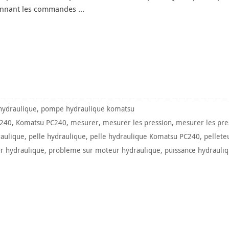
ionnant les commandes …
ydraulique
,
pompe hydraulique komatsu
C240
,
Komatsu PC240
,
mesurer
,
mesurer les pression
,
mesurer les pre
aulique
,
pelle hydraulique
,
pelle hydraulique Komatsu PC240
,
pellete
r hydraulique
,
probleme sur moteur hydraulique
,
puissance hydrauli