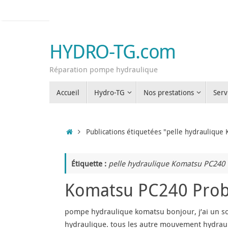
Passer
au
contenu
HYDRO-TG.com
Réparation pompe hydraulique
Passer
Accueil
Hydro-TG
Nos prestations
Serv
au
contenu
Accueil
Publications étiquetées "pelle hydrauliqu
Étiquette :
pelle hydraulique Komatsu PC240
Komatsu PC240 Pro
pompe hydraulique komatsu bonjour, j’ai un so
hydraulique. tous les autre mouvement hydrauliq