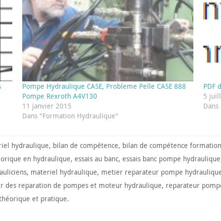
s
Pompe Hydraulique CASE, Probleme Pelle CASE 888
PDF d
Pompe Rexroth A4V130
5 jui
11 janvier 2015
Dans 
Dans "Formation Hydraulique"
riel hydraulique
,
bilan de compétence
,
bilan de compétence formation
eorique en hydraulique
,
essais au banc
,
essais banc pompe hydraulique
auliciens
,
materiel hydraulique
,
metier reparateur pompe hydrauliqu
er des reparation de pompes et moteur hydraulique
,
reparateur pomp
théorique et pratique
.