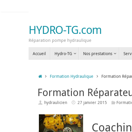
Passer
au
contenu
HYDRO-TG.com
Réparation pompe hydraulique
Passer
Accueil
Hydro-TG
Nos prestations
Serv
au
contenu
Accueil
Formation Hydraulique
Formation Répa
Formation Réparate
hydraulicien
27 janvier 2015
Formati
Coachin