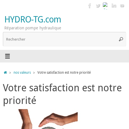
Passer
au
contenu
HYDRO-TG.com
Réparation pompe hydraulique
R
Reche
p
:
Accueil
nos valeurs
Votre satisfaction est notre priorité
Votre satisfaction est notre
priorité