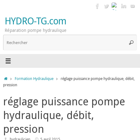
Passer
au
contenu
HYDRO-TG.com
Réparation pompe hydraulique
R
Reche
p
:
Accueil
Formation Hydraulique
réglage puissance pompe hydraulique, débit,
pression
réglage puissance pompe
hydraulique, débit,
pression
hydraulicien
5 avril 2015