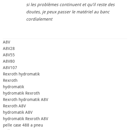
si les problèmes continuent et qu’il reste des
doutes, je peux passer le matériel au banc
cordialement
A8V
A8V28
A8V55
A8V80
A8V107
Rexroth hydromatik
Rexroth
hydromatik
hydromatik Rexroth
Rexroth hydromatik A8V
Rexroth A8V
hydromatik A8V
hydromatik Rexroth A8V
pelle case 488 a pneu