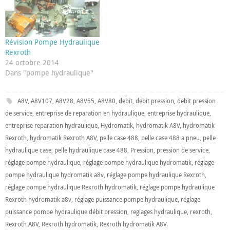
Révision Pompe Hydraulique
Rexroth
24 octobre 2014
Dans "pompe hydraulique"
A8V
,
A8V107
,
A8V28
,
A8V55
,
A8V80
,
debit
,
debit pression
,
debit pression
de service
,
entreprise de reparation en hydraulique
,
entreprise hydraulique
,
entreprise reparation hydraulique
,
Hydromatik
,
hydromatik A8V
,
hydromatik
Rexroth
,
hydromatik Rexroth A8V
,
pelle case 488
,
pelle case 488 a pneu
,
pelle
hydraulique case
,
pelle hydraulique case 488
,
Pression
,
pression de service
,
réglage pompe hydraulique
,
réglage pompe hydraulique hydromatik
,
réglage
pompe hydraulique hydromatik a8v
,
réglage pompe hydraulique Rexroth
,
réglage pompe hydraulique Rexroth hydromatik
,
réglage pompe hydraulique
Rexroth hydromatik a8v
,
réglage puissance pompe hydraulique
,
réglage
puissance pompe hydraulique débit pression
,
reglages hydraulique
,
rexroth
,
Rexroth A8V
,
Rexroth hydromatik
,
Rexroth hydromatik A8V
.