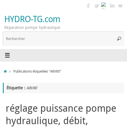
Passer
au
contenu
HYDRO-TG.com
Réparation pompe hydraulique
R
Reche
p
:
Accueil
Publications étiquetées "A8V80"
Étiquette :
A8V80
réglage puissance pompe
hydraulique, débit,