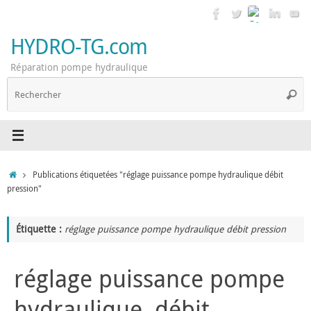
Passer
au
contenu
HYDRO-TG.com
Réparation pompe hydraulique
R
Reche
p
:
Accueil
Publications étiquetées "réglage puissance pompe hydraulique débit
pression"
Étiquette :
réglage puissance pompe hydraulique débit pression
réglage puissance pompe
hydraulique, débit,