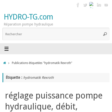
Passer
au
contenu
HYDRO-TG.com
Réparation pompe hydraulique
R
Reche
p
:
Accueil
Publications étiquetées "hydromatik Rexroth"
Étiquette :
hydromatik Rexroth
réglage puissance pompe
hydraulique, débit,