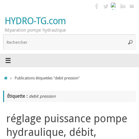
Passer
au
contenu
HYDRO-TG.com
Réparation pompe hydraulique
R
Reche
p
:
Accueil
Publications étiquetées "debit pression"
Étiquette :
debit pression
réglage puissance pompe
hydraulique, débit,