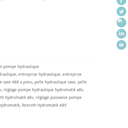
on pompe hydraulique
draulique
,
entreprise hydraulique
,
entreprise
le case 488 a pneu
,
pelle hydraulique case
,
pelle
k
,
réglage pompe hydraulique hydromatik a8v
,
th hydromatik a8v
,
réglage puissance pompe
hydromatik
,
Rexroth hydromatik A8V