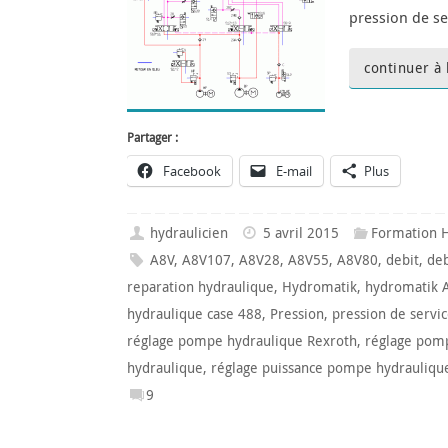
pression de se
continuer à 
Partager :
Facebook
E-mail
Plus
hydraulicien
5 avril 2015
Formation 
A8V
,
A8V107
,
A8V28
,
A8V55
,
A8V80
,
debit
,
deb
reparation hydraulique
,
Hydromatik
,
hydromatik 
hydraulique case 488
,
Pression
,
pression de servi
réglage pompe hydraulique Rexroth
,
réglage pom
hydraulique
,
réglage puissance pompe hydraulique
9