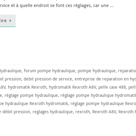
rvice et à quelle endroit se font ces réglages, car une …
lire
Hydraulique
,
forum pompe hydraulique
,
pompe hydraulique
,
reparati
it pression
,
debit pression de service
,
entreprise de reparation en hy
A8V
,
hydromatik Rexroth
,
hydromatik Rexroth A8V
,
pelle case 488
,
pel
ce
,
réglage pompe hydraulique
,
réglage pompe hydraulique hydromati
pe hydraulique Rexroth hydromatik
,
réglage pompe hydraulique Rexro
 débit pression
,
reglages hydraulique
,
rexroth
,
Rexroth A8V
,
Rexroth 