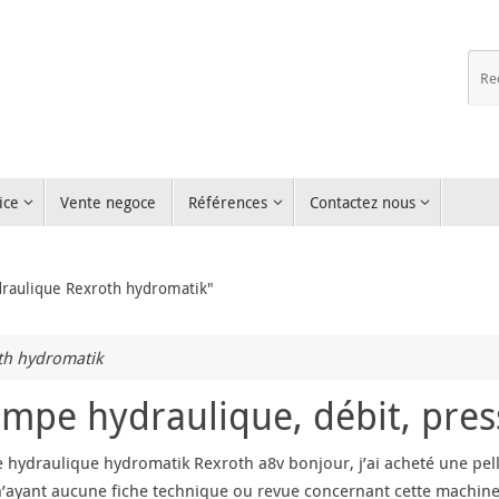
ice
Vente negoce
Références
Contactez nous
draulique Rexroth hydromatik"
th hydromatik
mpe hydraulique, débit, pres
hydraulique hydromatik Rexroth a8v bonjour, j’ai acheté une pelle 
n’ayant aucune fiche technique ou revue concernant cette machine 