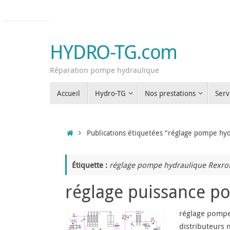
Passer
au
contenu
HYDRO-TG.com
Réparation pompe hydraulique
Passer
Accueil
Hydro-TG
Nos prestations
Serv
au
contenu
Accueil
Publications étiquetées "réglage pompe hy
Étiquette :
réglage pompe hydraulique Rexro
réglage puissance po
réglage pompe 
distributeurs 