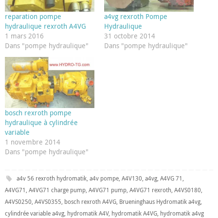
reparation pompe
a4vg rexroth Pompe
hydraulique rexroth A4VG
Hydraulique
1 mars 2016
31 octobre 2014
Dans "pompe hydraulique"
Dans "pompe hydraulique"
bosch rexroth pompe
hydraulique à cylindrée
variable
1 novembre 2014
Dans "pompe hydraulique"
a4v 56 rexroth hydromatik
,
a4v pompe
,
A4V130
,
a4vg
,
A4VG 71
,
A4VG71
,
A4VG71 charge pump
,
A4VG71 pump
,
A4VG71 rexroth
,
A4VS0180
,
A4VS0250
,
A4VS0355
,
bosch rexroth A4VG
,
Brueninghaus Hydromatik a4vg
,
cylindrée variable a4vg
,
hydromatik A4V
,
hydromatik A4VG
,
hydromatik a4vg