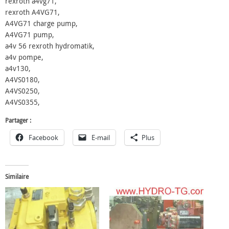
rexroth a4vg71,
rexroth A4VG71,
A4VG71 charge pump,
A4VG71 pump,
a4v 56 rexroth hydromatik,
a4v pompe,
a4v130,
A4VS0180,
A4VS0250,
A4VS0355,
Partager :
Facebook
E-mail
Plus
Similaire