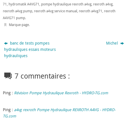
71
,
hydromatik A4VG71
,
pompe hydraulique rexroth a4vg
,
rexroth a4vg
,
rexroth a4vg pump
,
rexroth a4vg service manual
,
rexroth a4vg71
,
rexroth
A4VG71 pump
.
Marque-page
.
banc de tests pompes
Michel
hydrauliques essais moteurs
hydrauliques
7 commentaires :
Ping :
Révision Pompe Hydraulique Rexroth - HYDRO-TG.com
Ping :
a4vg rexroth Pompe Hydraulique REXROTH A4VG - HYDRO-
TG.com