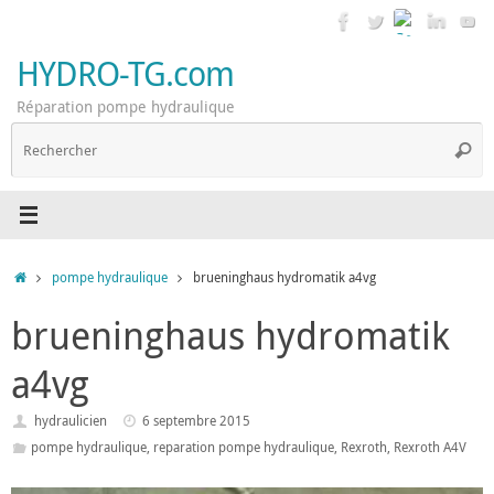
Passer
au
contenu
HYDRO-TG.com
Réparation pompe hydraulique
R
Reche
p
:
Accueil
pompe hydraulique
brueninghaus hydromatik a4vg
brueninghaus hydromatik
a4vg
hydraulicien
6 septembre 2015
pompe hydraulique
,
reparation pompe hydraulique
,
Rexroth
,
Rexroth A4V