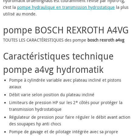
hydromatik brueninghaus est couramment révisé par hydro-tg,
c’est la
pompe hydraulique en transmission hydrostatique
la plus
utilisé au monde.
pompe BOSCH REXROTH A4VG
TOUTES LES CARACTÉRISTIQUES des pompe
bosch rexroth a4vg
Caractéristiques technique
pompe a4vg hydromatik
Pompe à cylindrée variable avec plateau incliné et pistons
axiaux
Débit varie selon position du plateau incliné
Limiteurs de pression HP sur les 2* côtés pour protéger la
transmission hydrostatique
Régulateur de pression pour faire réguler le débit avant action
des soupapes hp anti chocs
Pompe de gavage et de pilotage intégrée avec sa propre