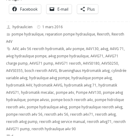
Facebook
E-mail
Plus
hydraulicien
1 mars 2016
pompe hydraulique
,
reparation pompe hydraulique
,
Rexroth
,
Rexroth
A4V
A4V
,
a4v 56 rexroth hydromatik
,
a4v pompe
,
A4V130
,
a4vg
,
A4VG 71
,
a4vg hydraulique pompe
,
a4vg pompe hydraulique
,
A4VG71
,
A4VG71
charge pump
,
A4VG71 pump
,
A4VG71 rexroth
,
A4VS0180
,
A4VS0250
,
A4VS0355
,
bosch rexroth A4VG
,
Brueninghaus Hydromatik a4vg
,
cylindrée
variable a4vg
,
hydraulique a4vg pompe
,
hydraulique pompe a4vg
,
hydromatik A4V
,
hydromatik A4VG
,
hydromatik a4vg 71
,
hydromatik
A4VG71
,
hydromatik mecalac
,
pompe a4v
,
Pompe A4V130
,
pompe a4vg
hydraulique
,
pompe a4vso
,
pompe bosch rexroth a4v
,
pompe hidrolique
rexroth a4v
,
pompe hydraulique a4vg
,
pompe hydraulique rexroth a4vg
,
pompe rexroth a4v 56
,
rexroth a4v 56
,
rexroth a4v71
,
rexroth a4vg
,
rexroth a4vg pump
,
rexroth a4vg service manual
,
rexroth a4vg71
,
rexroth
A4VG71 pump
,
rexroth hydraulique a4v 90