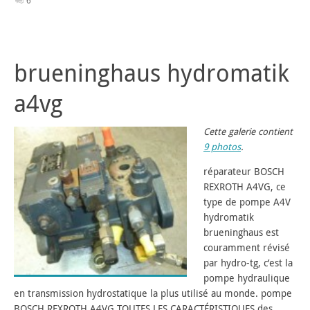
6
brueninghaus hydromatik
a4vg
Cette galerie contient
9 photos
.
réparateur BOSCH
REXROTH A4VG, ce
type de pompe A4V
hydromatik
brueninghaus est
couramment révisé
par hydro-tg, c’est la
pompe hydraulique
en transmission hydrostatique la plus utilisé au monde. pompe
BOSCH REXROTH A4VG TOUTES LES CARACTÉRISTIQUES des