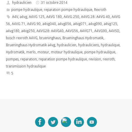
hydraulicien
31 octobre 2014
pompe hydraulique
,
reparation pompe hydraulique
,
Rexroth
A4V
,
a4vg
,
A4VG 125
,
A4VG 180
,
A4VG 250
,
A4VG 28: A4VG 40
,
A4VG
56
,
A4VG 71
,
A4VG 90
,
a4vg040
,
a4vg056
,
a4vg071
,
a4vg090
,
a4vg125
,
a4vg180
,
a4vg250
,
A4VG28: A4VG40
,
A4VG56
,
A4VG71
,
A4VG90
,
A4VSO
,
bosch rexroth A4VG
,
brueninghaus
,
Brueninghaus Hydromatik
,
Brueninghaus Hydromatik a4vg
,
hydraulicien
,
hydrauliciens
,
hydraulique
,
Hydromatik
,
merlo
,
moteur
,
moteur hydraulique
,
pompe hydraulique
,
pompes
,
reparation
,
reparation pompe hydraulique
,
revision
,
rexroth
,
transmission hydraulique
5