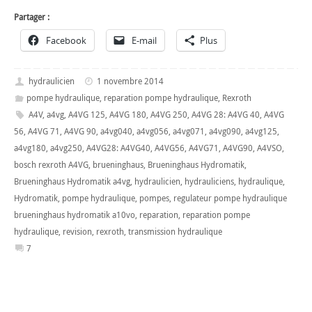
Partager :
Facebook
E-mail
Plus
hydraulicien
1 novembre 2014
pompe hydraulique
,
reparation pompe hydraulique
,
Rexroth
A4V
,
a4vg
,
A4VG 125
,
A4VG 180
,
A4VG 250
,
A4VG 28: A4VG 40
,
A4VG
56
,
A4VG 71
,
A4VG 90
,
a4vg040
,
a4vg056
,
a4vg071
,
a4vg090
,
a4vg125
,
a4vg180
,
a4vg250
,
A4VG28: A4VG40
,
A4VG56
,
A4VG71
,
A4VG90
,
A4VSO
,
bosch rexroth A4VG
,
brueninghaus
,
Brueninghaus Hydromatik
,
Brueninghaus Hydromatik a4vg
,
hydraulicien
,
hydrauliciens
,
hydraulique
,
Hydromatik
,
pompe hydraulique
,
pompes
,
regulateur pompe hydraulique
brueninghaus hydromatik a10vo
,
reparation
,
reparation pompe
hydraulique
,
revision
,
rexroth
,
transmission hydraulique
7