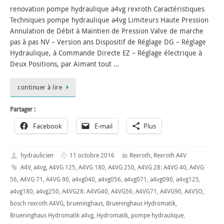
renovation pompe hydraulique a4vg rexroth Caractéristiques
Techniques pompe hydraulique a4vg Limiteurs Haute Pression
Annulation de Débit à Maintien de Pression Valve de marche
pas à pas NV – Version ans Dispositif de Réglage DG – Réglage
Hydraulique, à Commande Directe EZ – Réglage électrique à
Deux Positions, par Aimant tout …
continuer à lire
Partager :
Facebook
E-mail
Plus
hydraulicien
11 octobre 2016
Rexroth
,
Rexroth A4V
A4V
,
a4vg
,
A4VG 125
,
A4VG 180
,
A4VG 250
,
A4VG 28: A4VG 40
,
A4VG
56
,
A4VG 71
,
A4VG 90
,
a4vg040
,
a4vg056
,
a4vg071
,
a4vg090
,
a4vg125
,
a4vg180
,
a4vg250
,
A4VG28: A4VG40
,
A4VG56
,
A4VG71
,
A4VG90
,
A4VSO
,
bosch rexroth A4VG
,
brueninghaus
,
Brueninghaus Hydromatik
,
Brueninghaus Hydromatik a4vg
,
Hydromatik
,
pompe hydraulique
,