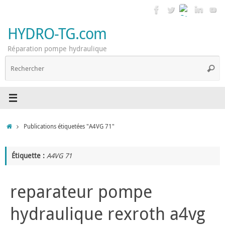
Passer
au
contenu
HYDRO-TG.com
Réparation pompe hydraulique
R
Reche
p
:
Accueil
Publications étiquetées "A4VG 71"
Étiquette :
A4VG 71
reparateur pompe
hydraulique rexroth a4vg