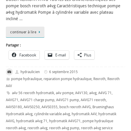
pompe bosch rexroth a4vg Caractéristiques technique pompe
a4vg hydromatik Pompe à cylindrée variable avec plateau
incliné …
continuer à lire
Partager :
Facebook
E-mail
Plus
hydraulicien
6 septembre 2015
pompe hydraulique
,
reparation pompe hydraulique
,
Rexroth
,
Rexroth
A4V
a4v 56 rexroth hydromatik
,
a4v pompe
,
A4V130
,
a4vg
,
A4VG 71
,
A4VG71
,
A4VG71 charge pump
,
A4VG71 pump
,
A4VG71 rexroth
,
A4VS0180
,
A4VS0250
,
A4VS0355
,
bosch rexroth A4VG
,
Brueninghaus
Hydromatik a4vg
,
cylindrée variable a4vg
,
hydromatik A4V
,
hydromatik
A4VG
,
hydromatik a4vg 71
,
hydromatik A4VG71
,
pompe hydraulique
rexroth a4vg
,
rexroth a4vg
,
rexroth a4vg pump
,
rexroth a4vg service