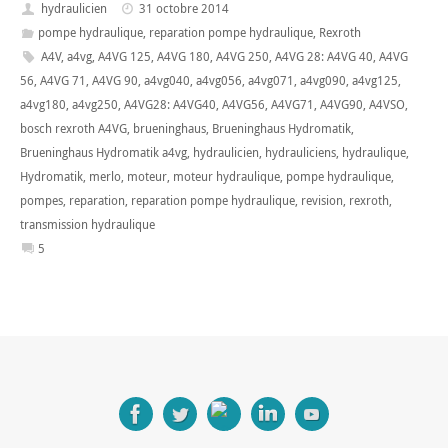
hydraulicien
31 octobre 2014
pompe hydraulique
,
reparation pompe hydraulique
,
Rexroth
A4V
,
a4vg
,
A4VG 125
,
A4VG 180
,
A4VG 250
,
A4VG 28: A4VG 40
,
A4VG
56
,
A4VG 71
,
A4VG 90
,
a4vg040
,
a4vg056
,
a4vg071
,
a4vg090
,
a4vg125
,
a4vg180
,
a4vg250
,
A4VG28: A4VG40
,
A4VG56
,
A4VG71
,
A4VG90
,
A4VSO
,
bosch rexroth A4VG
,
brueninghaus
,
Brueninghaus Hydromatik
,
Brueninghaus Hydromatik a4vg
,
hydraulicien
,
hydrauliciens
,
hydraulique
,
Hydromatik
,
merlo
,
moteur
,
moteur hydraulique
,
pompe hydraulique
,
pompes
,
reparation
,
reparation pompe hydraulique
,
revision
,
rexroth
,
transmission hydraulique
5