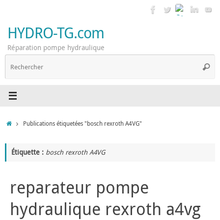
Passer
au
contenu
HYDRO-TG.com
Réparation pompe hydraulique
R
Reche
p
:
Accueil
Publications étiquetées "bosch rexroth A4VG"
Étiquette :
bosch rexroth A4VG
reparateur pompe
hydraulique rexroth a4vg