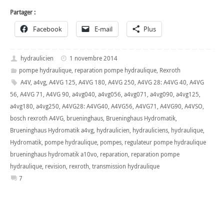
Partager :
Facebook
E-mail
Plus
hydraulicien
1 novembre 2014
pompe hydraulique
,
reparation pompe hydraulique
,
Rexroth
A4V
,
a4vg
,
A4VG 125
,
A4VG 180
,
A4VG 250
,
A4VG 28: A4VG 40
,
A4VG
56
,
A4VG 71
,
A4VG 90
,
a4vg040
,
a4vg056
,
a4vg071
,
a4vg090
,
a4vg125
,
a4vg180
,
a4vg250
,
A4VG28: A4VG40
,
A4VG56
,
A4VG71
,
A4VG90
,
A4VSO
,
bosch rexroth A4VG
,
brueninghaus
,
Brueninghaus Hydromatik
,
Brueninghaus Hydromatik a4vg
,
hydraulicien
,
hydrauliciens
,
hydraulique
,
Hydromatik
,
pompe hydraulique
,
pompes
,
regulateur pompe hydraulique
brueninghaus hydromatik a10vo
,
reparation
,
reparation pompe
hydraulique
,
revision
,
rexroth
,
transmission hydraulique
7