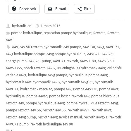
Facebook
E-mail
Plus
hydraulicien
1 mars 2016
pompe hydraulique
,
reparation pompe hydraulique
,
Rexroth
,
Rexroth
A4V
A4V
,
a4v 56 rexroth hydromatik
,
a4v pompe
,
A4V130
,
a4vg
,
A4VG 71
,
a4vg hydraulique pompe
,
a4vg pompe hydraulique
,
A4VG71
,
A4VG71
charge pump
,
A4VG71 pump
,
A4VG71 rexroth
,
A4VS0180
,
A4VS0250
,
A4VS0355
,
bosch rexroth A4VG
,
Brueninghaus Hydromatik a4vg
,
cylindrée
variable a4vg
,
hydraulique a4vg pompe
,
hydraulique pompe a4vg
,
hydromatik A4V
,
hydromatik A4VG
,
hydromatik a4vg 71
,
hydromatik
A4VG71
,
hydromatik mecalac
,
pompe a4v
,
Pompe A4V130
,
pompe a4vg
hydraulique
,
pompe a4vso
,
pompe bosch rexroth a4v
,
pompe hidrolique
rexroth a4v
,
pompe hydraulique a4vg
,
pompe hydraulique rexroth a4vg
,
pompe rexroth a4v 56
,
rexroth a4v 56
,
rexroth a4v71
,
rexroth a4vg
,
rexroth a4vg pump
,
rexroth a4vg service manual
,
rexroth a4vg71
,
rexroth
A4VG71 pump
,
rexroth hydraulique a4v 90