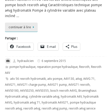
pompe bosch rexroth a4vg Caractéristiques technique pompe
a4vg hydromatik Pompe à cylindrée variable avec plateau
incliné …
continuer à lire
Partager :
Facebook
E-mail
Plus
hydraulicien
6 septembre 2015
pompe hydraulique
,
reparation pompe hydraulique
,
Rexroth
,
Rexroth
A4V
a4v 56 rexroth hydromatik
,
a4v pompe
,
A4V130
,
a4vg
,
A4VG 71
,
A4VG71
,
A4VG71 charge pump
,
A4VG71 pump
,
A4VG71 rexroth
,
A4VS0180
,
A4VS0250
,
A4VS0355
,
bosch rexroth A4VG
,
Brueninghaus
Hydromatik a4vg
,
cylindrée variable a4vg
,
hydromatik A4V
,
hydromatik
A4VG
,
hydromatik a4vg 71
,
hydromatik A4VG71
,
pompe hydraulique
rexroth a4vg
,
rexroth a4vg
,
rexroth a4vg pump
,
rexroth a4vg service