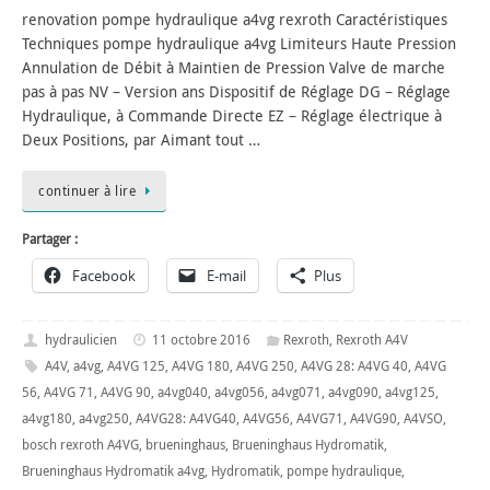
renovation pompe hydraulique a4vg rexroth Caractéristiques
Techniques pompe hydraulique a4vg Limiteurs Haute Pression
Annulation de Débit à Maintien de Pression Valve de marche
pas à pas NV – Version ans Dispositif de Réglage DG – Réglage
Hydraulique, à Commande Directe EZ – Réglage électrique à
Deux Positions, par Aimant tout …
continuer à lire
Partager :
Facebook
E-mail
Plus
hydraulicien
11 octobre 2016
Rexroth
,
Rexroth A4V
A4V
,
a4vg
,
A4VG 125
,
A4VG 180
,
A4VG 250
,
A4VG 28: A4VG 40
,
A4VG
56
,
A4VG 71
,
A4VG 90
,
a4vg040
,
a4vg056
,
a4vg071
,
a4vg090
,
a4vg125
,
a4vg180
,
a4vg250
,
A4VG28: A4VG40
,
A4VG56
,
A4VG71
,
A4VG90
,
A4VSO
,
bosch rexroth A4VG
,
brueninghaus
,
Brueninghaus Hydromatik
,
Brueninghaus Hydromatik a4vg
,
Hydromatik
,
pompe hydraulique
,