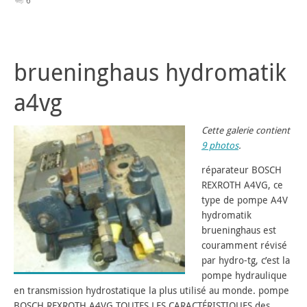
6
brueninghaus hydromatik
a4vg
Cette galerie contient
9 photos
.
réparateur BOSCH
REXROTH A4VG, ce
type de pompe A4V
hydromatik
brueninghaus est
couramment révisé
par hydro-tg, c’est la
pompe hydraulique
en transmission hydrostatique la plus utilisé au monde. pompe
BOSCH REXROTH A4VG TOUTES LES CARACTÉRISTIQUES des