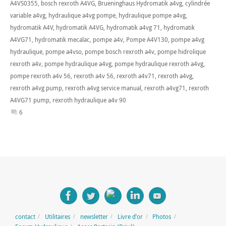
A4VS0355
,
bosch rexroth A4VG
,
Brueninghaus Hydromatik a4vg
,
cylindrée
variable a4vg
,
hydraulique a4vg pompe
,
hydraulique pompe a4vg
,
hydromatik A4V
,
hydromatik A4VG
,
hydromatik a4vg 71
,
hydromatik
A4VG71
,
hydromatik mecalac
,
pompe a4v
,
Pompe A4V130
,
pompe a4vg
hydraulique
,
pompe a4vso
,
pompe bosch rexroth a4v
,
pompe hidrolique
rexroth a4v
,
pompe hydraulique a4vg
,
pompe hydraulique rexroth a4vg
,
pompe rexroth a4v 56
,
rexroth a4v 56
,
rexroth a4v71
,
rexroth a4vg
,
rexroth a4vg pump
,
rexroth a4vg service manual
,
rexroth a4vg71
,
rexroth
A4VG71 pump
,
rexroth hydraulique a4v 90
6
contact
Utilitaires
newsletter
Livre d’or
Photos