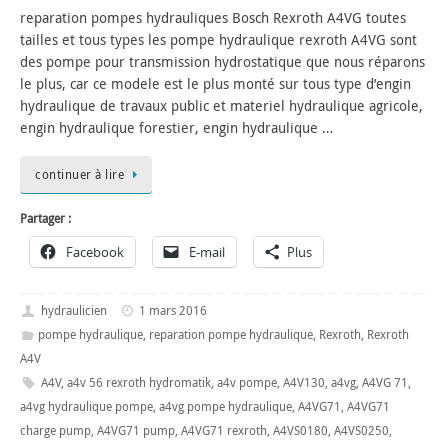
reparation pompes hydrauliques Bosch Rexroth A4VG toutes
tailles et tous types les pompe hydraulique rexroth A4VG sont
des pompe pour transmission hydrostatique que nous réparons
le plus, car ce modele est le plus monté sur tous type d’engin
hydraulique de travaux public et materiel hydraulique agricole,
engin hydraulique forestier, engin hydraulique …
continuer à lire
Partager :
Facebook
E-mail
Plus
hydraulicien
1 mars 2016
pompe hydraulique
,
reparation pompe hydraulique
,
Rexroth
,
Rexroth
A4V
A4V
,
a4v 56 rexroth hydromatik
,
a4v pompe
,
A4V130
,
a4vg
,
A4VG 71
,
a4vg hydraulique pompe
,
a4vg pompe hydraulique
,
A4VG71
,
A4VG71
charge pump
,
A4VG71 pump
,
A4VG71 rexroth
,
A4VS0180
,
A4VS0250
,