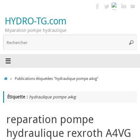
Passer
au
contenu
HYDRO-TG.com
Réparation pompe hydraulique
R
Reche
p
:
Accueil
Publications étiquetées "hydraulique pompe a4vg"
Étiquette :
hydraulique pompe a4vg
reparation pompe
hydraulique rexroth A4VG