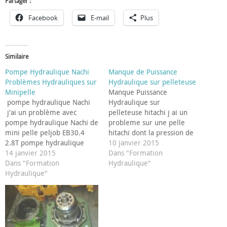
Partager :
Facebook
E-mail
Plus
Similaire
Pompe Hydraulique Nachi
Manque de Puissance
Problèmes Hydrauliques sur
Hydraulique sur pelleteuse
Minipelle
Manque Puissance
pompe hydraulique Nachi
Hydraulique sur
j'ai un problème avec
pelleteuse hitachi j ai un
pompe hydraulique Nachi de
probleme sur une pelle
mini pelle peljob EB30.4
hitachi dont la pression de
2.8T pompe hydraulique
fonctionnement est de
10 janvier 2015
Nachi pvd-1b-20l3dps-8g-
14 janvier 2015
210bars mais les
Dans "Formation
400 j'ai mélanger 2 huile
Dans "Formation
mouvements sont lents;que
Hydraulique"
hydraulique qui en moussé.
Hydraulique"
peut etre la cause fikta
Depuis ma pelle n'a plus de
fiktakipampe()hotmail.com
force, j'ai tout vidangé et
18 mars 2015 16:13:23
remis de esquivis 46 mais
Réponse de l'hydraulicien :
toujours pareil. Merci, Paul
bjr 210 bars c'est peu sauf
mer. 14 janv. 2015…
certaine mini pelle,