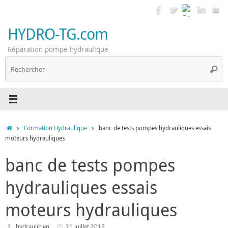
Passer
au
contenu
HYDRO-TG.com
Réparation pompe hydraulique
R
Reche
p
:
Accueil
Formation Hydraulique
banc de tests pompes hydrauliques essais
moteurs hydrauliques
banc de tests pompes
hydrauliques essais
moteurs hydrauliques
hydraulicien
21 juillet 2015