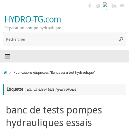
Passer
au
contenu
HYDRO-TG.com
Réparation pompe hydraulique
R
Reche
p
:
Accueil
Publications étiquetées "Bancs essai test hydraulique"
Étiquette :
Bancs essai test hydraulique
banc de tests pompes
hydrauliques essais