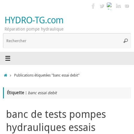
Passer
au
contenu
HYDRO-TG.com
Réparation pompe hydraulique
R
Reche
p
:
Accueil
Publications étiquetées "banc essai debit"
Étiquette :
banc essai debit
banc de tests pompes
hydrauliques essais