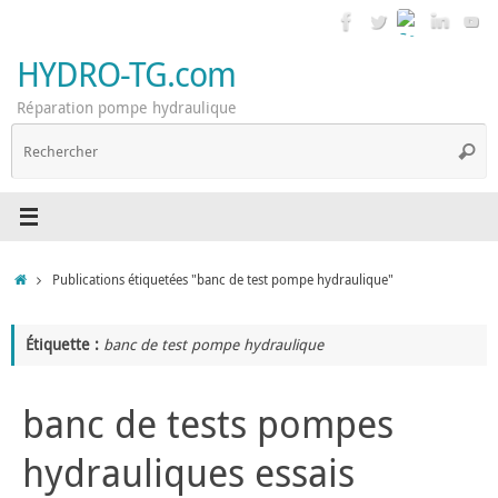
Passer
au
contenu
HYDRO-TG.com
Réparation pompe hydraulique
R
Reche
p
:
Accueil
Publications étiquetées "banc de test pompe hydraulique"
Étiquette :
banc de test pompe hydraulique
banc de tests pompes
hydrauliques essais