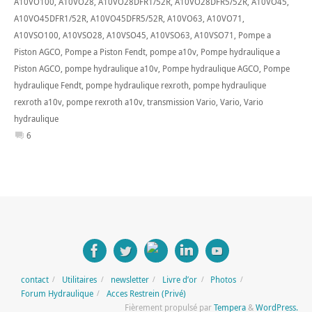
A10VO100
,
A10VO28
,
A10VO28DFR1/52R
,
A10VO28DFR5/52R
,
A10VO45
,
A10VO45DFR1/52R
,
A10VO45DFR5/52R
,
A10VO63
,
A10VO71
,
A10VSO100
,
A10VSO28
,
A10VSO45
,
A10VSO63
,
A10VSO71
,
Pompe a
Piston AGCO
,
Pompe a Piston Fendt
,
pompe a10v
,
Pompe hydraulique a
Piston AGCO
,
pompe hydraulique a10v
,
Pompe hydraulique AGCO
,
Pompe
hydraulique Fendt
,
pompe hydraulique rexroth
,
pompe hydraulique
rexroth a10v
,
pompe rexroth a10v
,
transmission Vario
,
Vario
,
Vario
hydraulique
6
contact
Utilitaires
newsletter
Livre d’or
Photos
Forum Hydraulique
Acces Restrein (Privé)
Fièrement propulsé par
Tempera
&
WordPress.