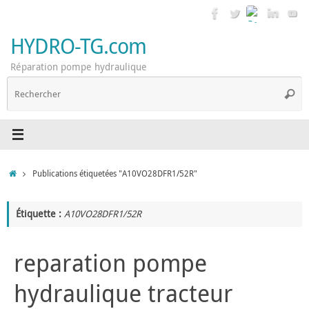
Passer
au
contenu
HYDRO-TG.com
Réparation pompe hydraulique
R
Reche
p
:
Accueil
Publications étiquetées "A10VO28DFR1/52R"
Étiquette :
A10VO28DFR1/52R
reparation pompe
hydraulique tracteur