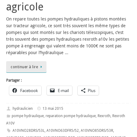
agricole
On repare toutes les pompes hydrauliques à pistons montées
sur tracteur agricole, ce sont très souvent les même types de
pompes qui sont montés sur les chariots télescopiques, c’est
très souvent des pompes hydrauliques rexroth a10v les petites
pompe à engrenage qui valent moins de 1000€ ne sont pas
réparables pour l’hydraulique …
continuer à lire
Partager :
Facebook
E-mail
Plus
hydraulicien
13 mai 2015
pompe hydraulique
,
reparation pompe hydraulique
,
Rexroth
,
Rexroth
A10V
A10VNO28DRS/53L
,
A10VNO63DFR5/52
,
A10VNO85DRS/53R
,