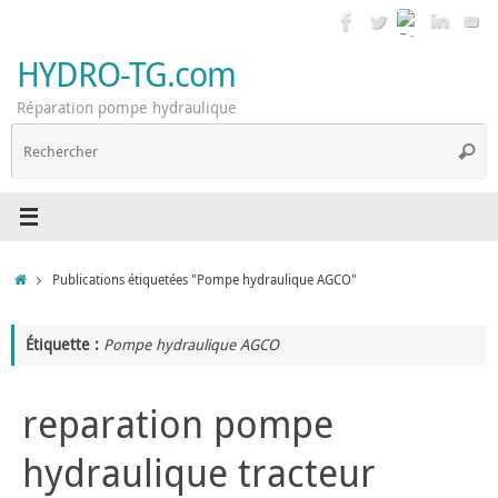
Passer
au
contenu
HYDRO-TG.com
Réparation pompe hydraulique
R
Reche
p
:
Accueil
Publications étiquetées "Pompe hydraulique AGCO"
Étiquette :
Pompe hydraulique AGCO
reparation pompe
hydraulique tracteur