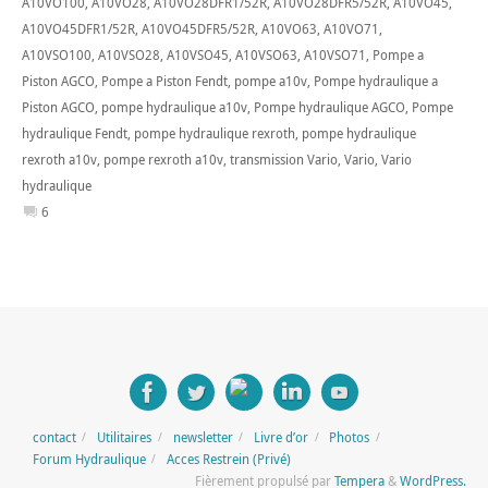
A10VO100
,
A10VO28
,
A10VO28DFR1/52R
,
A10VO28DFR5/52R
,
A10VO45
,
A10VO45DFR1/52R
,
A10VO45DFR5/52R
,
A10VO63
,
A10VO71
,
A10VSO100
,
A10VSO28
,
A10VSO45
,
A10VSO63
,
A10VSO71
,
Pompe a
Piston AGCO
,
Pompe a Piston Fendt
,
pompe a10v
,
Pompe hydraulique a
Piston AGCO
,
pompe hydraulique a10v
,
Pompe hydraulique AGCO
,
Pompe
hydraulique Fendt
,
pompe hydraulique rexroth
,
pompe hydraulique
rexroth a10v
,
pompe rexroth a10v
,
transmission Vario
,
Vario
,
Vario
hydraulique
6
contact
Utilitaires
newsletter
Livre d’or
Photos
Forum Hydraulique
Acces Restrein (Privé)
Fièrement propulsé par
Tempera
&
WordPress.