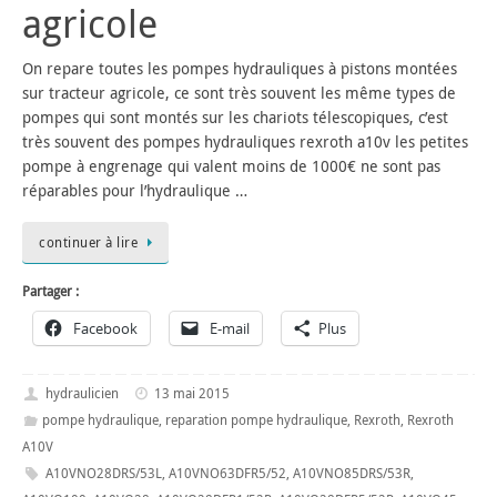
agricole
On repare toutes les pompes hydrauliques à pistons montées
sur tracteur agricole, ce sont très souvent les même types de
pompes qui sont montés sur les chariots télescopiques, c’est
très souvent des pompes hydrauliques rexroth a10v les petites
pompe à engrenage qui valent moins de 1000€ ne sont pas
réparables pour l’hydraulique …
continuer à lire
Partager :
Facebook
E-mail
Plus
hydraulicien
13 mai 2015
pompe hydraulique
,
reparation pompe hydraulique
,
Rexroth
,
Rexroth
A10V
A10VNO28DRS/53L
,
A10VNO63DFR5/52
,
A10VNO85DRS/53R
,