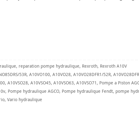
raulique
,
reparation pompe hydraulique
,
Rexroth
,
Rexroth A10V
NO85DRS/53R
,
A10VO100
,
A10VO28
,
A10VO28DFR1/52R
,
A10VO28DFR
00
,
A10VSO28
,
A10VSO45
,
A10VSO63
,
A10VSO71
,
Pompe a Piston AG
10v
,
Pompe hydraulique AGCO
,
Pompe hydraulique Fendt
,
pompe hydr
rio
,
Vario hydraulique