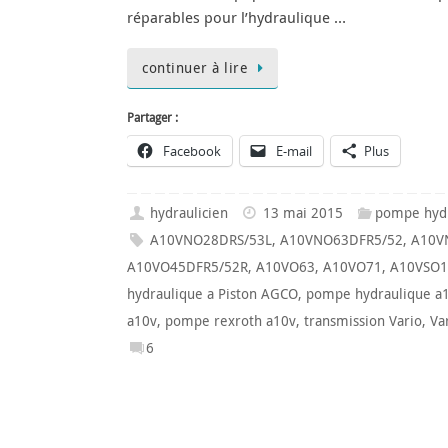
réparables pour l’hydraulique …
continuer à lire
Partager :
Facebook
E-mail
Plus
hydraulicien
13 mai 2015
pompe hyd
A10VNO28DRS/53L
,
A10VNO63DFR5/52
,
A10V
A10VO45DFR5/52R
,
A10VO63
,
A10VO71
,
A10VSO1
hydraulique a Piston AGCO
,
pompe hydraulique a
a10v
,
pompe rexroth a10v
,
transmission Vario
,
Va
6