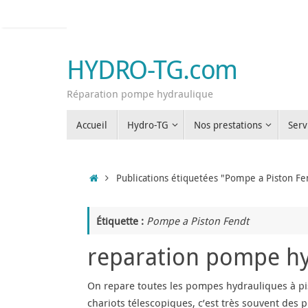
Passer
au
contenu
HYDRO-TG.com
Réparation pompe hydraulique
Passer
Accueil
Hydro-TG
Nos prestations
Serv
au
contenu
Accueil
Publications étiquetées "Pompe a Piston Fe
Étiquette :
Pompe a Piston Fendt
reparation pompe hyd
On repare toutes les pompes hydrauliques à pi
chariots télescopiques, c’est très souvent de