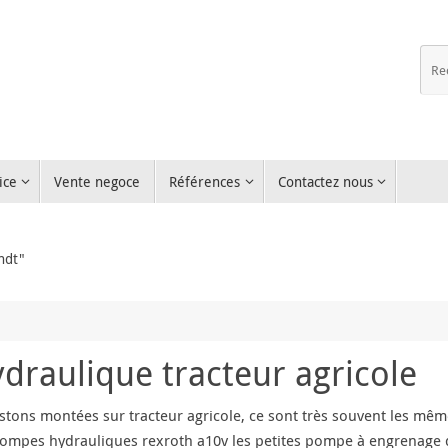
ice
Vente negoce
Références
Contactez nous
ndt"
raulique tracteur agricole
stons montées sur tracteur agricole, ce sont très souvent les mê
s pompes hydrauliques rexroth a10v les petites pompe à engrenage 