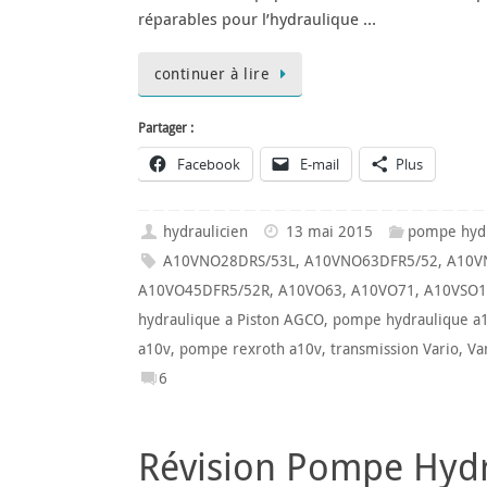
réparables pour l’hydraulique …
continuer à lire
Partager :
Facebook
E-mail
Plus
hydraulicien
13 mai 2015
pompe hyd
A10VNO28DRS/53L
,
A10VNO63DFR5/52
,
A10V
A10VO45DFR5/52R
,
A10VO63
,
A10VO71
,
A10VSO1
hydraulique a Piston AGCO
,
pompe hydraulique a
a10v
,
pompe rexroth a10v
,
transmission Vario
,
Va
6
Révision Pompe Hydr