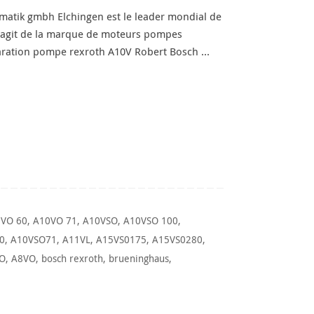
ik gmbh Elchingen est le leader mondial de
s’agit de la marque de moteurs pompes
paration pompe rexroth A10V Robert Bosch …
VO 60
,
A10VO 71
,
A10VSO
,
A10VSO 100
,
0
,
A10VSO71
,
A11VL
,
A15VS0175
,
A15VS0280
,
O
,
A8VO
,
bosch rexroth
,
brueninghaus
,