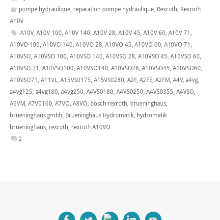
pompe hydraulique
,
reparation pompe hydraulique
,
Rexroth
,
Rexroth
A10V
A10V
,
A10V 100
,
A10V 140
,
A10V 28
,
A10V 45
,
A10V 60
,
A10V 71
,
A10VO 100
,
A10VO 140
,
A10VO 28
,
A10VO 45
,
A10VO 60
,
A10VO 71
,
A10VSO
,
A10VSO 100
,
A10VSO 140
,
A10VSO 28
,
A10VSO 45
,
A10VSO 60
,
A10VSO 71
,
A10VSO100
,
A10VSO140
,
A10VSO28
,
A10VSO45
,
A10VSO60
,
A10VSO71
,
A11VL
,
A15VS0175
,
A15VS0280
,
A2F
,
A2FE
,
A2FM
,
A4V
,
a4vg
,
a4vg125
,
a4vg180
,
a4vg250
,
A4VS0180
,
A4VS0250
,
A4VS0355
,
A4VSO
,
A6VM
,
A7V0160
,
A7VO
,
A8VO
,
bosch rexroth
,
brueninghaus
,
brueninghaus gmbh
,
Brueninghaus Hydromatik
,
hydromatik
brueninghaus
,
rexroth
,
rexroth A10VO
2