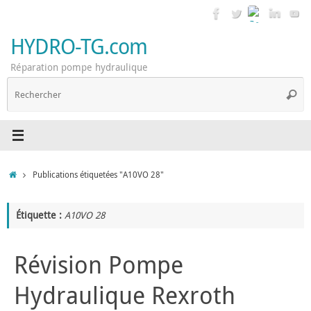
Passer
au
contenu
HYDRO-TG.com
Réparation pompe hydraulique
R
Reche
p
:
Accueil
Publications étiquetées "A10VO 28"
Étiquette :
A10VO 28
Révision Pompe
Hydraulique Rexroth