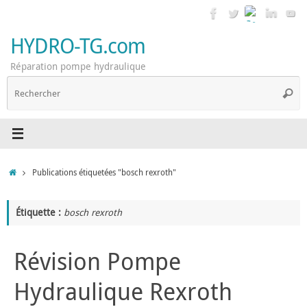
Passer
au
contenu
HYDRO-TG.com
Réparation pompe hydraulique
R
Reche
p
:
Accueil
Publications étiquetées "bosch rexroth"
Étiquette :
bosch rexroth
Révision Pompe
Hydraulique Rexroth