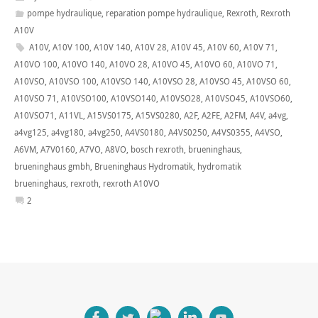
pompe hydraulique
,
reparation pompe hydraulique
,
Rexroth
,
Rexroth
A10V
A10V
,
A10V 100
,
A10V 140
,
A10V 28
,
A10V 45
,
A10V 60
,
A10V 71
,
A10VO 100
,
A10VO 140
,
A10VO 28
,
A10VO 45
,
A10VO 60
,
A10VO 71
,
A10VSO
,
A10VSO 100
,
A10VSO 140
,
A10VSO 28
,
A10VSO 45
,
A10VSO 60
,
A10VSO 71
,
A10VSO100
,
A10VSO140
,
A10VSO28
,
A10VSO45
,
A10VSO60
,
A10VSO71
,
A11VL
,
A15VS0175
,
A15VS0280
,
A2F
,
A2FE
,
A2FM
,
A4V
,
a4vg
,
a4vg125
,
a4vg180
,
a4vg250
,
A4VS0180
,
A4VS0250
,
A4VS0355
,
A4VSO
,
A6VM
,
A7V0160
,
A7VO
,
A8VO
,
bosch rexroth
,
brueninghaus
,
brueninghaus gmbh
,
Brueninghaus Hydromatik
,
hydromatik
brueninghaus
,
rexroth
,
rexroth A10VO
2